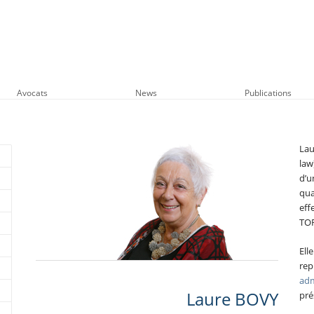
Avocats
News
Publications
Lau
law
d’u
qua
eff
TOR
Ell
re
adm
Laure BOVY
pré