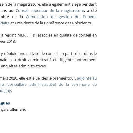
sein de la magistrature, elle a également siégé pendant
x ans au
Conseil supérieur de la magistrature
, a été
mbre de la
Commission de gestion du Pouvoir
iciaire
et Présidente de la Conférence des Présidents.
e a rejoint MERKT [&] associés en qualité de conseil en
vier 2013.
e y déploie une activité de conseil en particulier dans le
aine du droit administratif, et diligente notamment
 enquêtes administratives.
mars 2020, elle est élue, dès le premier tour,
adjointe au
re (conseillère administrative) de la commune de
rdagny
.
ngues
nçais, allemand.