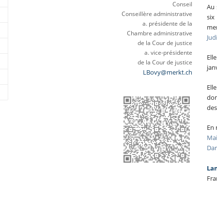
Conseil
Au 
Conseillère administrative
si
a. présidente de la
me
Chambre administrative
Jud
de la Cour de justice
a. vice-présidente
Ell
de la Cour de justice
jan
LBovy@merkt.ch
Ell
dom
des
En 
Mai
Da
La
Fra