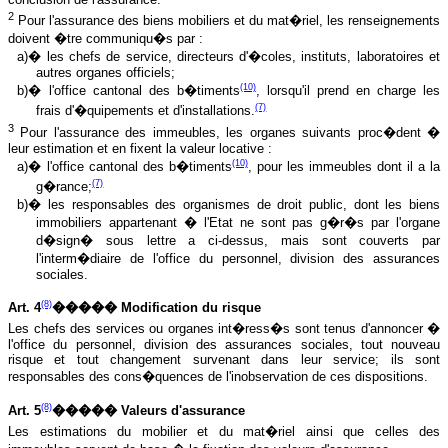
2
Pour l'assurance des biens mobiliers et du mat�riel, les renseignements
doivent �tre communiqu�s par :
a)� les chefs de service, directeurs d'�coles, instituts, laboratoires et
autres organes officiels;
(10)
b)� l'office cantonal des b�timents
, lorsqu'il prend en charge les
(7)
frais d'�quipements et d'installations.
3
Pour l'assurance des immeubles, les organes suivants proc�dent �
leur estimation et en fixent la valeur locative :
(10)
a)� l'office cantonal des b�timents
, pour les immeubles dont il a la
(7)
g�rance;
b)� les responsables des organismes de droit public, dont les biens
immobiliers appartenant � l'Etat ne sont pas g�r�s par l'organe
d�sign� sous lettre a ci-dessus, mais sont couverts par
l'interm�diaire de l'office du personnel, division des assurances
sociales.
(8)
Art. 4
����� Modification du risque
Les chefs des services ou organes int�ress�s sont tenus d'annoncer �
l'office du personnel, division des assurances sociales, tout nouveau
risque et tout changement survenant dans leur service; ils sont
responsables des cons�quences de l'inobservation de ces dispositions.
(8)
Art. 5
����� Valeurs d'assurance
Les estimations du mobilier et du mat�riel ainsi que celles des