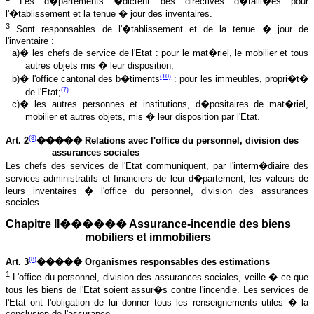
Les d�partements �dictent des directives d�taill�es pour
l'�tablissement et la tenue � jour des inventaires.
3
Sont responsables de l'�tablissement et de la tenue � jour de
l'inventaire :
a)� les chefs de service de l'Etat : pour le mat�riel, le mobilier et tous
autres objets mis � leur disposition;
(10)
b)� l'office cantonal des b�timents
: pour les immeubles, propri�t�
(7)
de l'Etat;
c)� les autres personnes et institutions, d�positaires de mat�riel,
mobilier et autres objets, mis � leur disposition par l'Etat.
(8)
Art. 2
����� Relations avec l'office du personnel, division des
assurances sociales
Les chefs des services de l'Etat communiquent, par l'interm�diaire des
services administratifs et financiers de leur d�partement, les valeurs de
leurs inventaires � l'office du personnel, division des assurances
sociales.
Chapitre II������ Assurance-incendie des biens
mobiliers et immobiliers
(8)
Art. 3
����� Organismes responsables des estimations
1
L'office du personnel, division des assurances sociales, veille � ce que
tous les biens de l'Etat soient assur�s contre l'incendie. Les services de
l'Etat ont l'obligation de lui donner tous les renseignements utiles � la
conclusion de l'assurance.