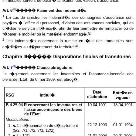
immeubles servent de base � la fixation des valeurs d'assurance.
(8)
Art. 6
����� Paiement des indemnit�s
1
En cas de sinistre, les indemnit�s des compagnies d'assurance sont
pay�es � l'office du personnel, division des assurances sociales, qui en
cr�dite le service int�ress�, afin de leur permettre de remplacer ou de
(2)
r�parer le mobilier ou le mat�riel endommag�.
2
Les indemnit�s concernant la remise en �tat des immeubles sont
(11)
cr�dit�es au d�partement du territoire
.
Chapitre III����� Dispositions finales et transitoires
(8)
Art. 7
����� Clause abrogatoire
Le r�glement concernant les inventaires et l'assurance-incendie des
biens de l'Etat, du 6 mai 1969, est abrog�.
Date
Entr�e en
RSG Intitul�
d'adoption
vigueur
B 4 25.04 R concernant les inventaires et
10.04.1991
18.04.1991
l'assurance-incendie des biens
de l'Etat
Modifications :
22.12.1993
01.01.1994
1
.
n.t.
: d�nomination du d�partement
(5/2, 7/1, 7/2, 7/3, 12/2)
2
.
n.t.
: 12/1
21.01.2004
29.01.2004