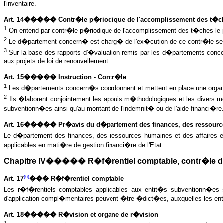
l'inventaire.
Art. 14����� Contr�le p�riodique de l'accomplissement des t�c
1
On entend par contr�le p�riodique de l'accomplissement des t�ches le pr
2
Le d�partement concern� est charg� de l'ex�cution de ce contr�le selon
3
Sur la base des rapports d'�valuation remis par les d�partements conc
aux projets de loi de renouvellement.
Art. 15����� Instruction - Contr�le
1
Les d�partements concern�s coordonnent et mettent en place une organis
2
Ils �laborent conjointement les appuis m�thodologiques et les divers m
subventionn�es ainsi qu'au montant de l'indemnit� ou de l'aide financi�re
Art. 16����� Pr�avis du d�partement des finances, des ressources
Le d�partement des finances, des ressources humaines et des affaires 
applicables en mati�re de gestion financi�re de l'Etat.
Chapitre IV����� R�f�rentiel comptable, contr�le d
(6)
Art. 17
��� R�f�rentiel comptable
Les r�f�rentiels comptables applicables aux entit�s subventionn�es s
d'application compl�mentaires peuvent �tre �dict�es, auxquelles les en
Art. 18����� R�vision et organe de r�vision
1