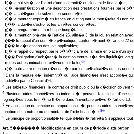
b)� le but vis� par l'octroi d'une indemnit� ou d'une aide financi�re;
c)� l'�num�ration et une description des prestations fournies par le b�n
d)� la cat�gorie de subvention concern�e;
e)� le montant exprim� en francs en distinguant le mon�taire du non m
f)�� la dur�e d'octroi et les ann�es concern�es;
g)� le programme et la rubrique budg�taire;
h)� la mention pr�vue � l'article 25, alin�a 3, de la loi, en relation ave
i)�� le rappel d'un contr�le p�riodique, conform�ment � l'article 22 de 
j)�� la d�signation des lois applicables;
k)� le rappel du respect par le b�n�ficiaire de la mise en place d'un 
l)�� l'obligation d'adh�rer � la gestion centralis�e des liquidit�s lorsq
(2)
m) les autres indications pr�vues par la loi;
n)� toute autre mention n�cessit�e par les sp�cificit�s du cas concre
2
Dans la mesure o� l'indemnit� ou l'aide financi�re n'est accord�e qu'� ti
modifi�e par le Conseil d'Etat.
3
Les tableaux financiers, le contrat de droit public ou la d�cision doivent fi
4
Plusieurs aides financi�res ou indemnit�s peuvent faire l'objet d'une s
regroup�es sous le m�me th�me dans l'inventaire pr�vu � l'article 13.
5
En application du principe de proportionnalit�, pour les aides financi�r
(10)
fonction de la nature ou du montant de l'aide financi�re.
6
Le principe de proportionnalit� tel que d�fini � l'alin�a 5 s'applique to
Art. 5������� Modifications en cours de p�riode d'attribution
1