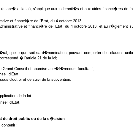
ci‑apr�s : la loi), s'applique aux indemnit�s et aux aides financi�res de f
ative et financi�re de l'Etat, du 4 octobre 2013;
ministrative et financi�re de l'Etat, du 4 octobre 2013, et au r�glement su
at�ral, quelle que soit sa d�nomination, pouvant comporter des clauses unil
rrespond � l'article 21 de la loi;
 Grand Conseil et soumise au r�f�rendum facultatif;
eil d'Etat;
 d'octroi et de suivi de la subvention.
lication de la loi
.
eil d'Etat.
de droit public ou de la d�cision
 contenir :