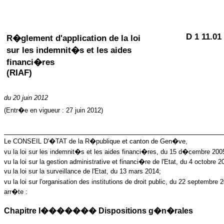
D 1 11.01
R�glement d'application de la loi
sur les indemnit�s et les aides
financi�res
(RIAF)
du
20 juin 2012
(Entr�e en vigueur :
27 juin 20
12)
Le CONSEIL D'�TAT de la R�publique et canton de Gen�ve,
vu la loi sur les indemnit�s et les aides financi�res, du 15 d�cembre 200
vu la loi sur la gestion administrative et financi�re de l'Etat, du 4 octobre 2
vu la loi sur la surveillance de l'Etat, du 13 mars 2014;
vu la loi sur l'organisation des institutions de droit public, du 22 septembre 
arr�te :
Chapitre I������� Dispositions g�n�rales