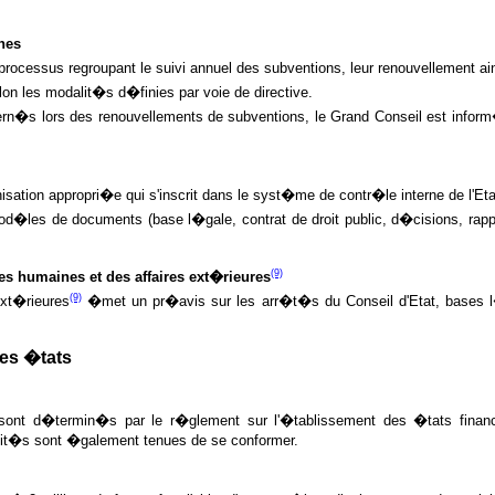
hes
ocessus regroupant le suivi annuel des subventions, leur renouvellement ain
 les modalit�s d�finies par voie de directive.
ern�s lors des renouvellements de subventions, le Grand Conseil est info
ation appropri�e qui s'inscrit dans le syst�me de contr�le interne de l'E
od�les de documents (base l�gale, contrat de droit public, d�cisions, ra
.
(9)
 humaines et des affaires ext�rieures
(9)
ext�rieures
�met un pr�avis sur les arr�t�s du Conseil d'Etat, bases l�ga
es �tats
ont d�termin�s par le r�glement sur l'�tablissement des �tats financie
tit�s sont �galement tenues de se conformer.