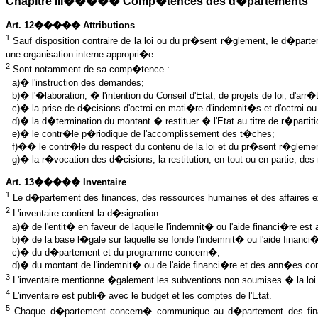
Chapitre III����� Comp�tences des d�partements
Art. 12����� Attributions
1
Sauf disposition contraire de la loi ou du pr�sent r�glement, le d�parte
une organisation interne appropri�e.
2
Sont notamment de sa comp�tence :
a)� l'instruction des demandes;
b)� l'�laboration, � l'intention du Conseil d'Etat, de projets de loi, d'arr
c)� la prise de d�cisions d'octroi en mati�re d'indemnit�s et d'octroi ou
d)� la d�termination du montant � restituer � l'Etat au titre de r�partiti
e)� le contr�le p�riodique de l'accomplissement des t�ches;
f)�� le contr�le du respect du contenu de la loi et du pr�sent r�glement
g)� la r�vocation des d�cisions, la restitution, en tout ou en partie, 
Art. 13����� Inventaire
1
Le d�partement des finances, des ressources humaines et des affaires e
2
L
'inventaire contient la d�signation :
a)� de l'entit� en faveur de laquelle l'indemnit� ou l'aide financi�re es
b)� de la base l�gale sur laquelle se fonde l'indemnit� ou l'aide financi
c)� du d�partement et du programme concern�;
d)� du montant de l'indemnit� ou de l'aide financi�re et des ann�es c
3
L
'inventaire mentionne �galement les subventions non soumises � la loi
4
L
'inventaire est publi� avec le budget et les comptes de l'Etat.
5
Chaque d�partement concern� communique au d�partement des financ