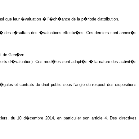
si que leur �valuation � l'�ch�ance de la p�riode d'attribution.
rm� des r�sultats des �valuations effectu�es. Ces derniers sont annex�s
tat de Gen�ve.
pports d'�valuation). Ces mod�les sont adapt�s � la nature des activit�s
les et contrats de droit public sous l'angle du respect des dispositions
rs, du 10 d�cembre 2014, en particulier son article 4. Des directives