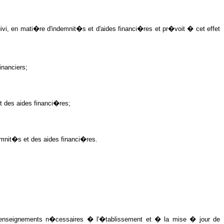
ivi, en mati�re d'indemnit�s et d'aides financi�res et pr�voit � cet effet
inanciers;
t des aides financi�res;
ndemnit�s et des aides financi�res.
enseignements n�cessaires � l'�tablissement et � la mise � jour de