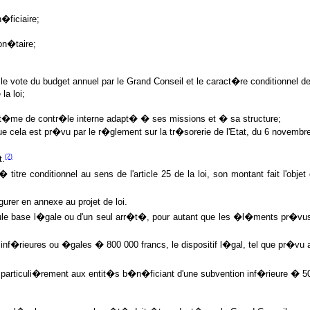
�ficiaire;
on�taire;
c le vote du budget annuel par le Grand Conseil et le caract�re conditionnel 
la loi;
syst�me de contr�le interne adapt� � ses missions et � sa structure;
ue cela est pr�vu par le r�glement sur la tr�sorerie de l'Etat, du 6 novembr
(2)
t.
tre conditionnel au sens de l'article 25 de la loi, son montant fait l'objet 
gurer en annexe au projet de loi.
eule base l�gale ou d'un seul arr�t�, pour autant que les �l�ments pr�vus �
es inf�rieures ou �gales � 800 000 francs, le dispositif l�gal, tel que pr�
ut particuli�rement aux entit�s b�n�ficiant d'une subvention inf�rieure � 5