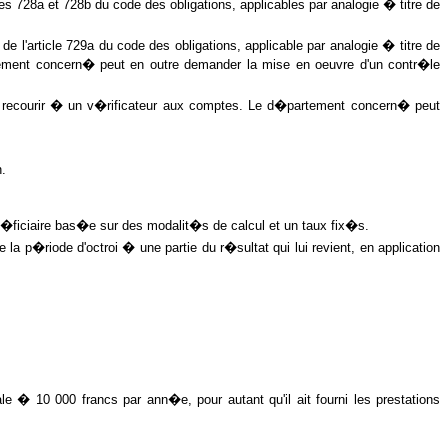
s 728a et 728b du code des obligations, applicables par analogie � titre de
 l'article 729a du code des obligations, applicable par analogie � titre de
tement concern� peut en outre demander la mise en oeuvre d'un contr�le
nt recourir � un v�rificateur aux comptes. Le d�partement concern� peut
.
 b�n�ficiaire bas�e sur des modalit�s de calcul et un taux fix�s.
 la p�riode d'octroi � une partie du r�sultat qui lui revient, en application
 � 10 000 francs par ann�e, pour autant qu'il ait fourni les prestations