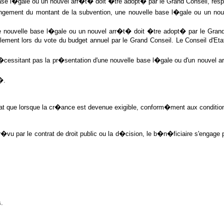
e l�gale ou un nouvel arr�t� doit �tre adopt� par le Grand Conseil, respec
angement du montant de la subvention, une nouvelle base l�gale ou un nou
e nouvelle base l�gale ou un nouvel arr�t� doit �tre adopt� par le Grand
iellement lors du vote du budget annuel par le Grand Conseil. Le Conseil d'
�cessitant pas la pr�sentation d'une nouvelle base l�gale ou d'un nouvel 
�.
 que lorsque la cr�ance est devenue exigible, conform�ment aux conditions s
r�vu par le contrat de droit public ou la d�cision, le b�n�ficiaire s'engage
.