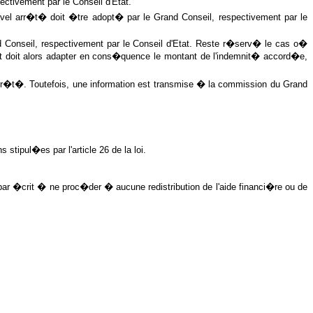
tivement par le Conseil d'Etat.
vel arr�t� doit �tre adopt� par le Grand Conseil, respectivement par le
 Conseil, respectivement par le Conseil d'Etat. Reste r�serv� le cas o�
Etat doit alors adapter en cons�quence le montant de l'indemnit� accord�e,
arr�t�. Toutefois, une information est transmise � la commission du Grand
tipul�es par l'article 26 de la loi.
 par �crit � ne proc�der � aucune redistribution de l'aide financi�re ou de