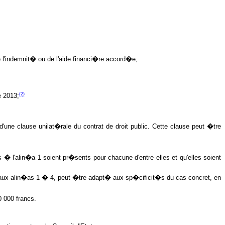
de l'indemnit� ou de l'aide financi�re accord�e;
(2)
e 2013;
d'une clause unilat�rale du contrat de droit public. Cette clause peut �tre
 l'alin�a 1 soient pr�sents pour chacune d'entre elles et qu'elles soient
vu aux alin�as 1 � 4, peut �tre adapt� aux sp�cificit�s du cas concret, en
0 000 francs.