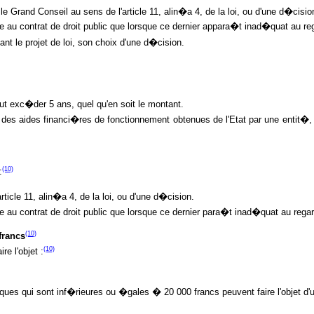
 le Grand Conseil au sens de l'article 11, alin�a 4, de la loi, ou d'une d�cisio
�e au contrat de droit public que lorsque ce dernier appara�t inad�quat au reg
 le projet de loi, son choix d'une d�cision.
 exc�der 5 ans, quel qu'en soit le montant.
t� des aides financi�res de fonctionnement obtenues de l'Etat par une entit�,
(10)
:
rticle 11, alin�a 4, de la loi, ou d'une d�cision.
e au contrat de droit public que lorsque ce dernier para�t inad�quat au regar
(10)
francs
(10)
e l'objet :
niques qui sont inf�rieures ou �gales � 20 000 francs peuvent faire l'objet