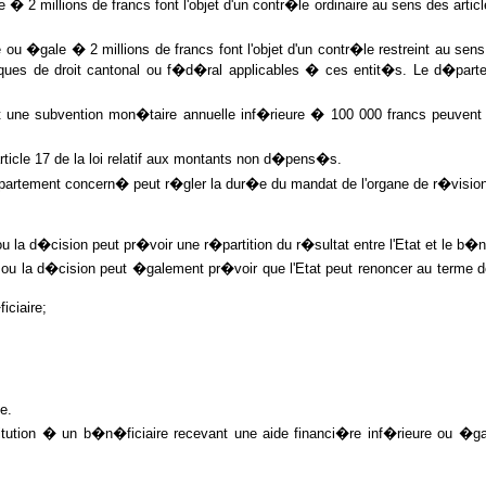
2 millions de francs font l'objet d'un contr�le ordinaire au sens des article
 �gale � 2 millions de francs font l'objet d'un contr�le restreint au sens de
iques de droit cantonal ou f�d�ral applicables � ces entit�s. Le d�par
ent une subvention mon�taire annuelle inf�rieure � 100 000 francs peuve
rticle 17 de la loi relatif aux montants non d�pens�s.
artement concern� peut r�gler la dur�e du mandat de l'organe de r�vision
blic ou la d�cision peut pr�voir une r�partition du r�sultat entre l'Etat et le
blic ou la d�cision peut �galement pr�voir que l'Etat peut renoncer au terme de
iciaire;
e.
itution � un b�n�ficiaire recevant une aide financi�re inf�rieure ou �gale