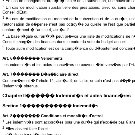
En cas de changement du b�n�ficiaire de la subvention, une nouvelle bas
2
En cas de modification substantielle des prestations, avec ou sans ch
Conseil d'Etat.
3
En cas de modification du montant de la subvention et de la dur�e, un
l'autorisation de d�pense n'est pas octroy�e ou qu'elle ne l'est que part
conform�ment � l'article 4, alin�a 2.
4
La base l�gale ou l'arr�t� peut pr�voir une liste de modifications ne n
Conseil charg�e des finances dans le cadre du vote du budget annuel.
5
Toute autre modification est de la comp�tence du d�partement concern
Art. 6������� Versements
Les indemnit�s et les aides financi�res ne peuvent �tre vers�es par l'Etat
Art. 7������� B�n�ficiaire direct
Conform�ment � l'article 14, alin�a 3, de la loi, si cela n'est pas d�j� p
l'indemnit� obtenue.
Chapitre II������ Indemnit�s et aides financi�res
Section 1����������� Indemnit�s
Art. 8������� Conditions et modalit�s d'octroi
1
Les indemnit�s sont accord�es pour une dur�e qui n'exc�de pas 6 ans
2
Elles doivent faire l'objet :
a)� d'une base l�gale formelle;