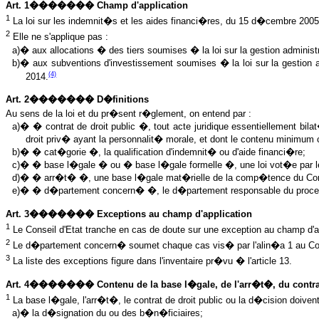
Art. 1������� Champ d'application
1
La loi sur les indemnit�s et les aides financi�res, du 15 d�cembre 2005 (
2
Elle ne s'applique pas :
a)� aux allocations � des tiers soumises � la loi sur la gestion administr
b)� aux subventions d'investissement soumises � la loi sur la gestion ad
(4)
2014.
Art. 2������� D�finitions
Au sens de la loi et du pr�sent r�glement, on entend par :
a)� � contrat de droit public �, tout acte juridique essentiellement bil
droit priv� ayant la personnalit� morale, et dont le contenu minimum co
b)� � cat�gorie �, la qualification d'indemnit� ou d'aide financi�re;
c)� � base l�gale � ou � base l�gale formelle �, une loi vot�e par le
d)� � arr�t� �, une base l�gale mat�rielle de la comp�tence du Cons
e)� � d�partement concern� �, le d�partement responsable du processus
Art. 3������� Exceptions au champ d'application
1
Le Conseil d'Etat tranche en cas de doute sur une exception au champ d'app
2
Le d�partement concern� soumet chaque cas vis� par l'alin�a 1 au Cons
3
La liste des exceptions figure dans l'inventaire pr�vu � l'article 13.
Art. 4������� Contenu de la base l�gale, de l'arr�t�, du contrat 
1
La base l�gale, l'arr�t�, le contrat de droit public ou la d�cision doivent
a)� la d�signation du ou des b�n�ficiaires;