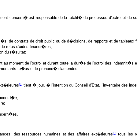
ment concern� est responsable de la totalit� du processus d'octroi et de su
�t�s, de contrats de droit public ou de d�cisions, de rapports et de tableaux f
 de refus d'aides financi�res;
on du r�sultat;
 au moment de l'octroi et durant toute la dur�e de l'octroi des indemnit�s e
des montants re�us et le prononc� d'amendes.
(9)
xt�rieures
tient � jour, � l'intention du Conseil d'Etat, l'inventaire des i
t accord�e;
�re;
oncern�es.
.
(9)
es, des ressources humaines et des affaires ext�rieures
tous les r