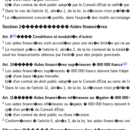
b)� d'un contrat de droit public adopt� par le Conseil d'Etat et ratifi� par
3
Dans le cas de l'article 11, alin�a 1, de la loi, la d�cision n'est pr�f�r
4
Le d�partement concern� justifie, dans l'expos� des motifs accompagnant
Section 2����������� Aides financi�res
(10)
Art. 9
���� Conditions et modalit�s d'octroi
1
Les aides financi�res sont accord�es pour une dur�e limit�e qui ne peut
2
Le montant pr�vu � l'article 6, alin�a 2, de la loi s'entend de la totali
seuil les financements obtenus par l'entit� pour des projets ponctuels.
(10)
Art. 10����� Aides financi�res sup�rieures � 800 000 francs
1
Les aides financi�res sup�rieures � 800 000 francs doivent faire l'objet 
a)� d'une base l�gale formelle;
b)� d'un contrat de droit public adopt� par le Conseil d'Etat au sens de l'a
2
Dans le cas de l'article 11, alin�a 1, de la loi, la d�cision n'est pr�f�r�
Art. 11����� Aides financi�res inf�rieures ou �gales � 800 000 
1
Les aides financi�res inf�rieures ou �gales � 800 000 francs doivent fair
a)� d'un arr�t� du Conseil d'Etat;
b)� d'un contrat de droit public ou d'une d�cision.
2
Conform�ment � l'article 6, alin�a 3, de la loi, les aides financi�res u