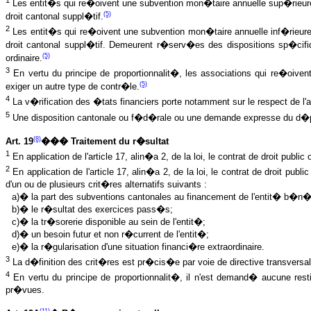
Les entit�s qui re�oivent une subvention mon�taire annuelle sup�rieure � 
(5)
droit cantonal suppl�tif.
2
Les entit�s qui re�oivent une subvention mon�taire annuelle inf�rieure ou
droit cantonal suppl�tif. Demeurent r�serv�es des dispositions sp�cif
(5)
ordinaire.
3
En vertu du principe de proportionnalit�, les associations qui re�oiv
(5)
exiger un autre type de contr�le.
4
La v�rification des �tats financiers porte notamment sur le respect de l'a
5
Une disposition cantonale ou f�d�rale ou une demande expresse du d�p
(8)
Art. 19
��� Traitement du r�sultat
1
En application de l'article 17, alin�a 2, de la loi, le contrat de droit pu
2
En application de l'article 17, alin�a 2, de la loi, le contrat de droit pu
d'un ou de plusieurs crit�res alternatifs suivants :
a)� la part des subventions cantonales au financement de l'entit� b�n�f
b)� le r�sultat des exercices pass�s;
c)� la tr�sorerie disponible au sein de l'entit�;
d)� un besoin futur et non r�current de l'entit�;
e)� la r�gularisation d'une situation financi�re extraordinaire.
3
La d�finition des crit�res est pr�cis�e par voie de directive transversal
4
En vertu du principe de proportionnalit�, il n'est demand� aucune rest
pr�vues.