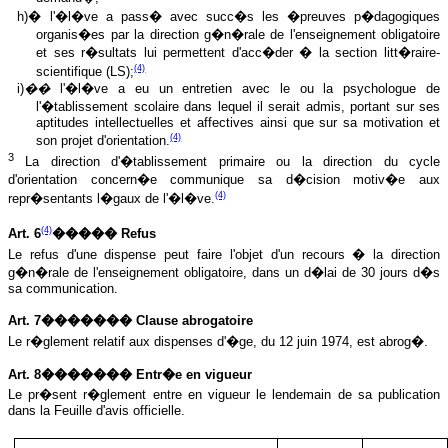
h)� l'�l�ve a pass� avec succ�s les �preuves p�dagogiques
organis�es par la direction g�n�rale de l'enseignement obligatoire
et ses r�sultats lui permettent d'acc�der � la section litt�raire-
(4)
scientifique (LS);
i)
��
l'�l�ve a eu un entretien avec le ou la psychologue de
l'�tablissement scolaire dans lequel il serait admis, portant sur ses
aptitudes intellectuelles et affectives ainsi que sur sa motivation et
(4)
son projet d'orientation.
3
La direction d'�tablissement primaire ou la direction du cycle
d'orientation concern�e communique sa d�cision motiv�e aux
(4)
repr�sentants l�gaux de l'�l�ve.
(4)
Art. 6
����� Refus
Le refus d'une dispense peut faire l'objet d'un recours � la direction
g�n�rale de l'enseignement obligatoire, dans un d�lai de 30 jours d�s
sa communication.
Art. 7������� Clause abrogatoire
Le r�glement relatif aux dispenses d'�ge, du 12 juin 1974, est abrog�.
Art. 8������� Entr�e en vigueur
Le pr�sent r�glement entre en vigueur le lendemain de sa publication
dans la Feuille d'avis officielle.