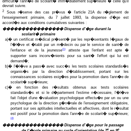
difficult� l'ann�e de scolarit� imm�diatement sup�rieure � celle qu'il
devrait suivre.
2
Sous r�serve des cas pr�vus � l'article 21A du r�glement de
l'enseignement primaire, du 7 juillet 1993, la dispense d'�ge est
accord�e aux conditions cumulatives suivantes :
���������������� Dispense d'�ge durant la
scolarit� primaire
a)� un certificat m�dical pr�sent� par les repr�sentants l�gaux de
l'�l�ve et �tabli par un m�decin ou par le service de sant� de
(1)
l'enfance et de la jeunesse
atteste que l'enfant est apte �
supporter sans inconv�nients pour sa sant� l'effort qui lui est
demand�;
b)� l'�l�ve a pass� avec succ�s les tests scolaires standardis�s
organis�s par la direction d'�tablissement, portant sur les
connaissances scolaires exig�es pour la promotion dans l'ann�e de
scolarit� sup�rieure;
c)� en fonction des r�sultats obtenus aux tests scolaires
standardis�s et si le d�partement l'estime n�cessaire, l'�l�ve
fait l'objet d'une �valuation psychologique effectu�e par un ou une
psychologue de la direction g�n�rale de l'enseignement obligatoire,
portant sur ses aptitudes intellectuelles et affectives, dont le r�sultat
est positif pour la promotion dans l'ann�e de scolarit� sup�rieure;
(4)
���������������� Dispense d'�ge pour le passage
e
e
de l'�cole primaire au cycle d'orientation (de 7
en 9