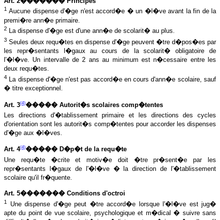
Art. 2������� Principes
1
Aucune dispense d'�ge n'est accord�e � un �l�ve avant la fin de la
premi�re ann�e primaire.
2
La dispense d'�ge est d'une ann�e de scolarit� au plus.
3
Seules deux requ�tes en dispense d'�ge peuvent �tre d�pos�es par
les repr�sentants l�gaux au cours de la scolarit� obligatoire de
l'�l�ve. Un intervalle de 2 ans au minimum est n�cessaire entre les
deux requ�tes.
4
La dispense d'�ge n'est pas accord�e en cours d'ann�e scolaire, sauf
� titre exceptionnel.
(4)
Art. 3
����� Autorit�s scolaires comp�tentes
Les directions d'�tablissement primaire et les directions des cycles
d'orientation sont les autorit�s comp�tentes pour accorder les dispenses
d'�ge aux �l�ves.
(4)
Art. 4
����� D�p�t de la
requ�te
Une requ�te �crite et motiv�e doit �tre pr�sent�e par les
repr�sentants l�gaux de l'�l�ve � la direction de l'�tablissement
scolaire qu'il fr�quente.
Art. 5������� Conditions d'octroi
1
Une dispense d'�ge peut �tre accord�e lorsque l'�l�ve est jug�
apte du point de vue scolaire, psychologique et m�dical � suivre sans