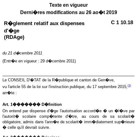
Texte en vigueur
Derni�res modifications au 26 ao�t 2019
C 1 10.18
R�glement relatif aux dispenses
d'�ge
(RDAge)
du 21 d�cembre 2011
(Entr�e en vigueur : 29 d�cembre 2011)
Le CONSEIL D'�TAT de la R�publique et canton de Gen�ve,
(3)
vu l'article 55 de la loi sur l'instruction publique, du 17 septembre 2015,
arr�te :
Art. 1������� D�finition
On entend par dispense d'�ge l'autorisation accord�e � un �l�ve par
l'autorit� scolaire comp�tente d'�tre, au cours de sa scolarit�
obligatoire, admis dans l'ann�e de scolarit� imm�diatement sup�rieure
� celle qu'il devrait suivre.