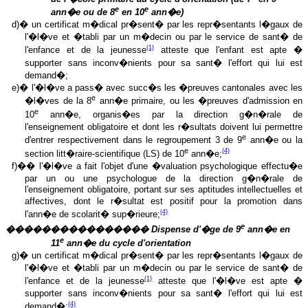
e
e
ann�e ou de 8
en 10
ann�e)
d)� un certificat m�dical pr�sent� par les repr�sentants l�gaux de
l'�l�ve et �tabli par un m�decin ou par le service de sant� de
(1)
l'enfance et de la jeunesse
atteste que l'enfant est apte �
supporter sans inconv�nients pour sa sant� l'effort qui lui est
demand�;
e)� l'�l�ve a pass� avec succ�s les �preuves cantonales avec les
e
�l�ves de la 8
ann�e primaire, ou les �preuves d'admission en
e
10
ann�e, organis�es par la direction g�n�rale de
l'enseignement obligatoire et dont les r�sultats doivent lui permettre
e
d'entrer respectivement dans le regroupement 3 de 9
ann�e ou la
e
(4)
section litt�raire-scientifique (LS) de 10
ann�e;
f)�� l'�l�ve a fait l'objet d'une �valuation psychologique effectu�e
par un ou une psychologue de la direction g�n�rale de
l'enseignement obligatoire, portant sur ses aptitudes intellectuelles et
affectives, dont le r�sultat est positif pour la promotion dans
(4)
l'ann�e de scolarit� sup�rieure;
e
���������������� Dispense d'�ge de 9
ann�e en
e
11
ann�e du cycle d'orientation
g)� un certificat m�dical pr�sent� par les repr�sentants l�gaux de
l'�l�ve et �tabli par un m�decin ou par le service de sant� de
(1)
l'enfance et de la jeunesse
atteste que l'�l�ve est apte �
supporter sans inconv�nients pour sa sant� l'effort qui lui est
(4)
demand�;