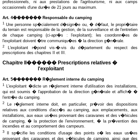
professionnels, ni aux prestations de l'agritourisme, ni aux camps
occasionnels d'une dur�e de 21 jours au maximum.
Art. 4������� Responsable du camping
1
Une personne sp�cialement d�sign�e ou, � d�faut, le propri�taire
du terrain est responsable de la gestion, de la surveillance et de l'entretien
de chaque camping (ci-apr�s : l'exploitant); les coordonn�es de
l'exploitant doivent �tre communiqu�es � la direction g�n�rale.
2
L'exploitant r�pond vis-�-vis du d�partement du respect des
prescriptions des chapitres II et III.
Chapitre II������ Prescriptions relatives �
l'exploitant
Art. 5������� R�glement interne du camping
1
L'exploitant �dicte un r�glement interne d'utilisation des installations,
qui est soumis � l'approbation de la direction g�n�rale et affich� �
l'entr�e du camping.
2
Le r�glement interne doit, en particulier, pr�voir des dispositions
relatives aux conditions d'acc�s au camping, aux emplacements, aux
installations, aux eaux us�es provenant des caravanes et des v�hicules
de camping, � la protection de l'environnement, � la pr�vention des
incendies et au comportement des campeurs.
3
Il sp�cifie les conditions d'usage des points o� les eaux us�es
provenant des caravanes et des v�hicules de camping, ainsi que des