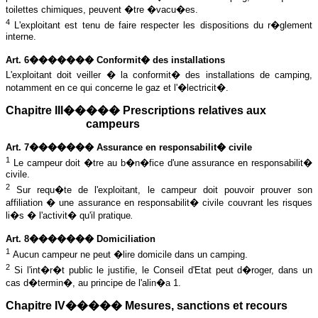
toilettes chimiques, peuvent �tre �vacu�es.
4
L'exploitant est tenu de faire respecter les dispositions du r�glement
interne.
Art. 6������� Conformit� des installations
L'exploitant doit veiller � la conformit� des installations de camping,
notamment en ce qui concerne le gaz et l'�lectricit�.
Chapitre III����� Prescriptions relatives aux
campeurs
Art. 7������� Assurance en responsabilit� civile
1
Le campeur doit �tre au b�n�fice d'une assurance en responsabilit�
civile.
2
Sur requ�te de l'exploitant, le campeur doit pouvoir prouver son
affiliation � une assurance en responsabilit� civile couvrant les risques
li�s � l'activit� qu'il pratique
.
Art. 8������� Domiciliation
1
Aucun campeur ne peut �lire domicile dans un camping.
2
Si l'int�r�t public le justifie, le Conseil d'Etat peut d�roger, dans un
cas d�termin�, au principe de l'alin�a 1.
Chapitre IV����� Mesures, sanctions et recours