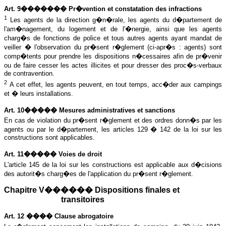
Art. 9������� Pr�vention et constatation des infractions
1
Les agents de la direction g�n�rale, les agents du d�partement de
l'am�nagement, du logement et de l'�nergie, ainsi que les agents
charg�s de fonctions de police et tous autres agents ayant mandat de
veiller � l'observation du pr�sent r�glement (ci-apr�s : agents) sont
comp�tents pour prendre les dispositions n�cessaires afin de pr�venir
ou de faire cesser les actes illicites et pour dresser des proc�s-verbaux
de contravention.
2
A cet effet, les agents peuvent, en tout temps, acc�der aux campings
et � leurs installations.
Art. 10����� Mesures administratives et sanctions
En cas de violation du pr�sent r�glement et des ordres donn�s par les
agents ou par le d�partement, les articles 129 � 142 de la loi sur les
constructions sont applicables.
Art. 11����� Voies de droit
L'article 145 de la loi sur les constructions est applicable aux d�cisions
des autorit�s charg�es de l'application du pr�sent r�glement.
Chapitre V������ Dispositions finales et
transitoires
Art. 12 ���� Clause abrogatoire