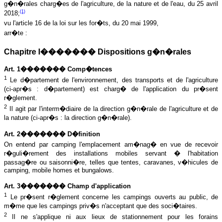
g�n�rales charg�es de l'agriculture, de la nature et de l'eau, du 25 avril
(1)
2018;
vu l'article 16 de la loi sur les for�ts, du 20 mai 1999,
arr�te :
Chapitre I������� Dispositions g�n�rales
Art. 1������� Comp�tences
1
Le d�partement de l'environnement, des transports et de l'agriculture
(ci‑apr�s : d�partement) est charg� de l'application du pr�sent
r�glement.
2
Il agit par l'interm�diaire de la direction g�n�rale de l'agriculture et de
la nature (ci-apr�s : la direction g�n�rale).
Art. 2������� D�finition
On entend par camping l'emplacement am�nag� en vue de recevoir
r�guli�rement des installations mobiles servant � l'habitation
passag�re ou saisonni�re, telles que tentes, caravanes, v�hicules de
camping, mobile homes et bungalows.
Art. 3������� Champ d'application
1
Le pr�sent r�glement concerne les campings ouverts au public, de
m�me que les campings priv�s n'acceptant que des soci�taires.
2
Il ne s'applique ni aux lieux de stationnement pour les forains