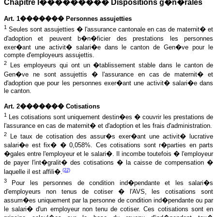
Chapitre I��������� Dispositions g�n�rales
Art. 1������� Personnes assujetties
1
Seules sont assujetties � l'assurance cantonale en cas de maternit� et
d'adoption et peuvent b�n�ficier des prestations les personnes
exer�ant une activit� salari�e dans le canton de Gen�ve pour le
compte d'employeurs assujettis.
2
Les employeurs qui ont un �tablissement stable dans le canton de
Gen�ve ne sont assujettis � l'assurance en cas de maternit� et
d'adoption que pour les personnes exer�ant une activit� salari�e dans
le canton.
Art. 2������� Cotisations
1
Les cotisations sont uniquement destin�es � couvrir les prestations de
l'assurance en cas de maternit� et d'adoption et les frais d'administration.
2
Le taux de cotisation des assur�s exer�ant une activit� lucrative
salari�e est fix� � 0,058%. Ces cotisations sont r�parties en parts
�gales entre l'employeur et le salari�. Il incombe toutefois � l'employeur
de payer l'int�gralit� des cotisations � la caisse de compensation �
(22)
laquelle il est affili�.
3
Pour les personnes de condition ind�pendante et les salari�s
d'employeurs non tenus de cotiser � l'AVS, les cotisations sont
assum�es uniquement par la personne de condition ind�pendante ou par
le salari� d'un employeur non tenu de cotiser. Ces cotisations sont en