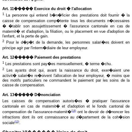
Art. 11����� Exercice du droit � l'allocation
1
La personne qui entend b�n�ficier des prestations doit fournir � la
caisse de compensation comp�tente tous les documents n�cessaires
� �tablir son assujettissement � l'assurance cantonale en cas de
maternit� et d'adoption, la filiation, ou le placement en vue d'adoption de
l'enfant, et la perte de gain.
2
Pour le d�p�t de la demande, les personnes salari�es doivent en
principe agir par l'interm�diaire de leur employeur.
Art. 12����� Paiement des prestations
1
Les prestations sont pay�es mensuellement, � terme �chu.
2
Les ayants droit qui, avant la naissance du droit, exer�aient une
activit� salari�e re�oivent l'allocation de leur employeur, � moins que
des motifs particuliers ne commandent le paiement par les soins de la
caisse de compensation.
Art. 13����� D�nonciation
Les caisses de compensation autoris�es � pratiquer l'assurance
cantonale en cas de maternit� et d'adoption et le fonds cantonal de
(14)
compensation de l'assurance-maternit�
ont le devoir de d�noncer les
infractions dont ils ont connaissance au d�partement de la coh�sion
(12)
sociale
.