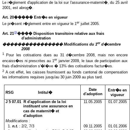
Le r�glement d'application de la loi sur l'assurance-maternit�, du 25 avril
2001, est abrog�.
Art. 20����� Entr�e en vigueur
er
Le pr�sent r�glement entre en vigueur le 1
juillet 2005.
(3)
Art. 21
���� Disposition transitoire relative aux frais
d'administration
er
���������������� Modifications du 1
d�cembre
2008
1
Pour les cotisations dues au 31 d�cembre 2008, mais non encore
er
encaiss�es ni prescrites au 1
janvier 2009, le taux de participation aux
frais d'administration s'�l�ve � 13% des cotisations factur�es.
2
A
cet effet, les caisses fournissent au fonds cantonal de compensation
les informations requises jusqu'au 30 juin 2009 au plus tard.
Date
Entr�e en
RSG Intitul�
d'adoption
vigueur
J 5 07.01 R d'application de la loi
11.05.2005
01.07.2005
instituant une assurance en
cas de maternit� et
d'adoption
Modifications :
1
.
n.t.
: 2/2, 7/3
09.11.2005
01.01.2006