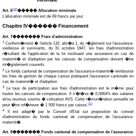
(18)
Art. 6
����� Allocation minimale
L'allocation minimale est de 69 francs par jour.
Chapitre IV������ Financement
Art. 7������� Frais d'administration
1
Conform�ment � l'article 132, alin�a 1, du r�glement sur l'assurance-
vieillesse et survivants, du 31 octobre 1947, les frais d'administration
r�sultant de l'application de la loi instituant une assurance en cas de
maternit� et d'adoption par les caisses de compensation doivent �tre
int�gralement couverts.
2
Le fonds cantonal de compensation de l'assurance-maternit� rembourse
les frais de gestion de chaque caisse pratiquant l'assurance cantonale en
cas de maternit� et d'adoption.
3
Le taux de participation aux frais d'administration est le m�me pour
toutes les caisses de compensation. Il s'�l�ve � 0,0064% des salaires
et/ou revenus soumis � cotisation AVS. Cette r�mun�ration annuelle ne
(21)
peut �tre inf�rieure � 1 500 francs par caisse.
4
Il est adapt� par le Conseil d'Etat sur proposition du conseil
d'administration du fonds cantonal de compensation de l'assurance-
maternit�.
Art. 8������� Fonds cantonal de compensation de l'assurance-