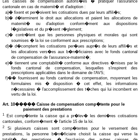
Les caisses de compensation autoris�es � pratiquer l'assurance
cantonale en cas de maternit� et d'adoption :
a)� fixent et per�oivent les cotisations dues par leurs affili�s;
b)� d�terminent le droit aux allocations et paient les allocations de
maternit� ou d'adoption conform�ment aux dispositions
l�gislatives et du pr�sent r�glement;
c)� contr�lent que les personnes physiques et morales qui sont
soumises � la loi se conforment aux prescriptions;
d)� d�comptent les cotisations per�ues aupr�s de leurs affili�s et
les allocations vers�es aux b�n�ficiaires avec le fonds cantonal
de compensation de l'assurance-maternit�;
e)� tiennent une comptabilit� conforme aux directives �mises par le
fonds cantonal de compensation, lesquelles s'inspirent des
prescriptions applicables dans le domaine de l'AVS;
f)�� fournissent au fonds cantonal de compensation, moyennant les
formulaires mis � disposition � cet effet, les informations
n�cessaires � l'accomplissement des t�ches qui lui incombent en
vertu de la loi.
Art. 10����� Caisse de compensation comp�tente pour le
paiement des prestations
1
Est comp�tente la caisse qui a pr�lev� les derni�res cotisations
cantonales, conform�ment � l'article 15 de la loi.
2
Si plusieurs caisses sont comp�tentes pour le versement des
prestations, la personne b�n�ficiaire choisit la caisse qui verse la
totalit� des prestations, � l'exclusion des autres caisses de