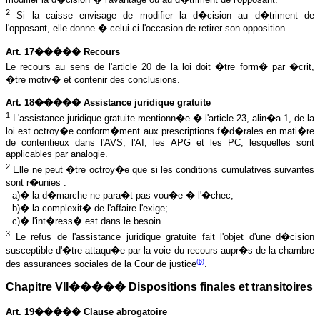
2
Si la caisse envisage de modifier la d�cision au d�triment de
l'opposant, elle donne � celui-ci l'occasion de retirer son opposition.
Art. 17����� Recours
Le recours au sens de l'article 20 de la loi doit �tre form� par �crit,
�tre motiv� et contenir des conclusions.
Art. 18����� Assistance juridique gratuite
1
L
'assistance juridique gratuite mentionn�e � l'article 23, alin�a 1, de la
loi est octroy�e conform�ment aux prescriptions f�d�rales en mati�re
de contentieux dans l'AVS, l'AI, les APG et les PC, lesquelles sont
applicables par analogie.
2
Elle ne peut �tre octroy�e que si les conditions cumulatives suivantes
sont r�unies :
a)� la d�marche ne para�t pas vou�e � l'�chec;
b)� la complexit� de l'affaire l'exige;
c)� l'int�ress� est dans le besoin.
3
Le refus de l'assistance juridique gratuite fait l'objet d'une d�cision
susceptible d'�tre attaqu�e par la voie du recours aupr�s de la chambre
(6)
des assurances sociales de la Cour de justice
.
Chapitre VII����� Dispositions finales et transitoires
Art. 19����� Clause abrogatoire