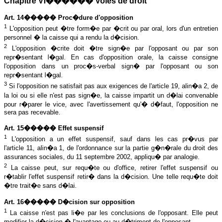
Chapitre VI������ Voies de droit
Art. 14����� Proc�dure d'opposition
1
L
'opposition peut �tre form�e par �crit ou par oral, lors d'un entretien
personnel � la caisse qui a rendu la d�cision.
2
L
'opposition �crite doit �tre sign�e par l'opposant ou par son
repr�sentant l�gal. En cas d'opposition orale, la caisse consigne
l'opposition dans un proc�s-verbal sign� par l'opposant ou son
repr�sentant l�gal.
3
Si l'opposition ne satisfait pas aux exigences de l'article 19, alin�a 2, de
la loi ou si elle n'est pas sign�e, la caisse impartit un d�lai convenable
pour r�parer le vice, avec l'avertissement qu'� d�faut, l'opposition ne
sera pas recevable.
Art. 15����� Effet suspensif
1
L
'opposition a un effet suspensif, sauf dans les cas pr�vus par
l'article 11, alin�a 1, de l'ordonnance sur la partie g�n�rale du droit des
assurances sociales, du 11 septembre 2002, appliqu� par analogie.
2
La caisse peut, sur requ�te ou d'office, retirer l'effet suspensif ou
r�tablir l'effet suspensif retir� dans la d�cision. Une telle requ�te doit
�tre trait�e sans d�lai.
Art. 16����� D�cision sur opposition
1
La caisse n'est pas li�e par les conclusions de l'opposant. Elle peut
modifier la d�cision � l'avantage ou au d�triment de l'opposant.