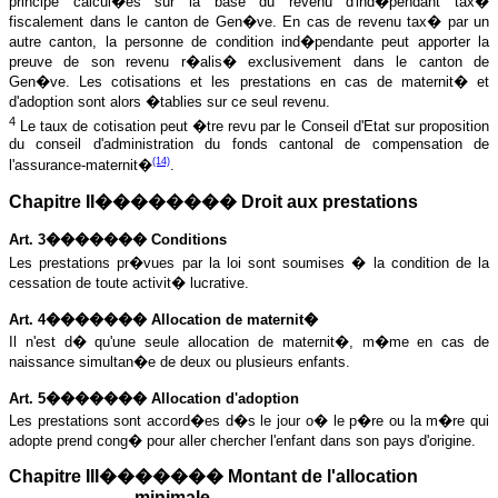
principe calcul�es sur la base du revenu d'ind�pendant tax�
fiscalement dans le canton de Gen�ve. En cas de revenu tax� par un
autre canton, la personne de condition ind�pendante peut apporter la
preuve de son revenu r�alis� exclusivement dans le canton de
Gen�ve. Les cotisations et les prestations en cas de maternit� et
d'adoption sont alors �tablies sur ce seul revenu.
4
Le taux de cotisation peut �tre revu par le Conseil d'Etat sur proposition
du conseil d'administration du fonds cantonal de compensation de
(14)
l'assurance-maternit�
.
Chapitre II�������� Droit aux prestations
Art. 3������� Conditions
Les prestations pr�vues par la loi sont soumises � la condition de la
cessation de toute activit� lucrative.
Art. 4������� Allocation de maternit�
Il n'est d� qu'une seule allocation de maternit�, m�me en cas de
naissance simultan�e de deux ou plusieurs enfants.
Art. 5������� Allocation d'adoption
Les prestations sont accord�es d�s le jour o� le p�re ou la m�re qui
adopte prend cong� pour aller chercher l'enfant dans son pays d'origine.
Chapitre III������� Montant de l'allocation
minimale