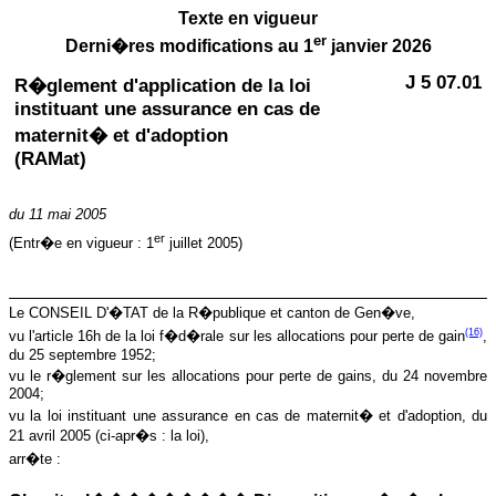
Texte en vigueur
er
Derni�res modifications au 1
janvier 2026
J 5 07.01
R�glement d'application de la loi
instituant une assurance en cas de
maternit� et d'adoption
(RAMat)
du 11 mai 2005
er
(Entr�e en vigueur : 1
juillet 2005)
Le CONSEIL D'�TAT de la R�publique et canton de Gen�ve,
(16)
vu l'article 16h de la loi f�d�rale sur les allocations pour perte de gain
,
du 25 septembre 1952;
vu le r�glement sur les allocations pour perte de gains, du 24 novembre
2004;
vu la loi instituant une assurance en cas de maternit� et d'adoption, du
21 avril 2005 (ci-apr�s : la loi),
arr�te :