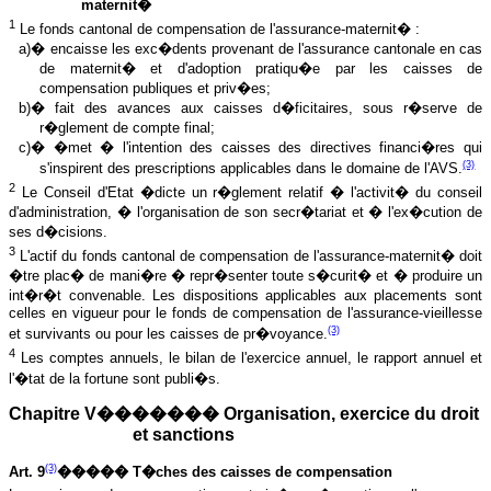
maternit�
1
Le fonds cantonal de compensation de l'assurance-maternit� :
a)� encaisse les exc�dents provenant de l'assurance cantonale en cas
de maternit� et d'adoption pratiqu�e par les caisses de
compensation publiques et priv�es;
b)� fait des avances aux caisses d�ficitaires, sous r�serve de
r�glement de compte final;
c)� �met � l'intention des caisses des directives financi�res qui
(3)
s'inspirent des prescriptions applicables dans le domaine de l'AVS.
2
Le Conseil d'Etat �dicte un r�glement relatif � l'activit� du conseil
d'administration, � l'organisation de son secr�tariat et � l'ex�cution de
ses d�cisions.
3
L
'actif du fonds cantonal de compensation de l'assurance-maternit� doit
�tre plac� de mani�re � repr�senter toute s�curit� et � produire un
int�r�t convenable. Les dispositions applicables aux placements sont
celles en vigueur pour le fonds de compensation de l'assurance-vieillesse
(3)
et survivants ou pour les caisses de pr�voyance.
4
Les comptes annuels, le bilan de l'exercice annuel, le rapport annuel et
l'�tat de la fortune sont publi�s.
Chapitre V������� Organisation, exercice du droit
et sanctions
(3)
Art. 9
����� T�ches des caisses de compensation