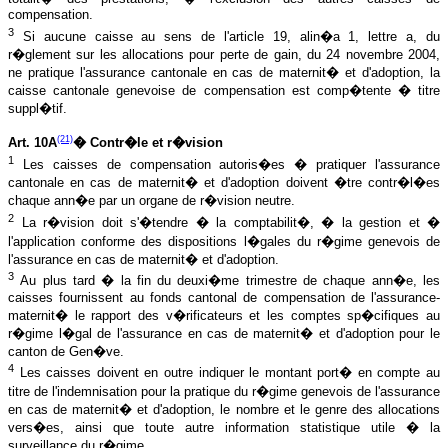
compensation.
3
Si aucune caisse au sens de l'article 19, alin�a 1, lettre a, du
r�glement sur les allocations pour perte de gain, du 24 novembre 2004,
ne pratique l'assurance cantonale en cas de maternit� et d'adoption, la
caisse cantonale genevoise de compensation est comp�tente � titre
suppl�tif.
(21)
Art. 10A
� Contr�le et r�vision
1
Les caisses de compensation autoris�es � pratiquer l'assurance
cantonale en cas de maternit� et d'adoption doivent �tre contr�l�es
chaque ann�e par un organe de r�vision neutre.
2
La r�vision doit s'�tendre � la comptabilit�, � la gestion et �
l'application conforme des dispositions l�gales du r�gime genevois de
l'assurance en cas de maternit� et d'adoption.
3
Au plus tard � la fin du deuxi�me trimestre de chaque ann�e, les
caisses fournissent au fonds cantonal de compensation de l'assurance-
maternit� le rapport des v�rificateurs et les comptes sp�cifiques au
r�gime l�gal de l'assurance en cas de maternit� et d'adoption pour le
canton de Gen�ve.
4
Les caisses doivent en outre indiquer le montant port� en compte au
titre de l'indemnisation pour la pratique du r�gime genevois de l'assurance
en cas de maternit� et d'adoption, le nombre et le genre des allocations
vers�es, ainsi que toute autre information statistique utile � la
surveillance du r�gime.