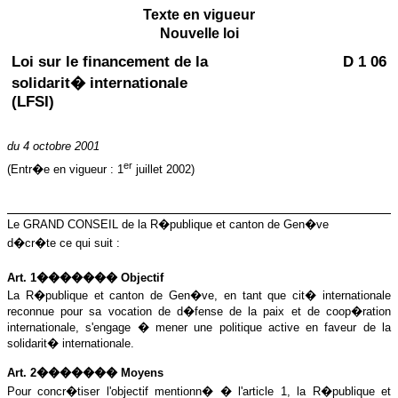
Texte en vigueur
Nouvelle loi
Loi sur le financement de la
D 1 06
solidarit� internationale
(LFSI)
du 4 octobre 2001
er
(Entr�e en vigueur : 1
juillet 2002)
Le GRAND CONSEIL de la R�publique et canton de Gen�ve
d�cr�te ce qui suit :
Art. 1������� Objectif
La R�publique
et canton de Gen�ve, en tant que cit� internationale
reconnue pour sa vocation de d�fense de la paix et de coop�ration
internationale, s'engage � mener une politique active en faveur de la
solidarit� internationale.
Art. 2������� Moyens
Pour concr�tiser l'objectif mentionn� � l'article 1, la R�publique et