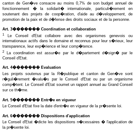
canton de Gen�ve consacre au moins 0,7% de son budget annuel de
fonctionnement � la solidarit� internationale, particuli�rement en
soutenant des projets de coop�ration, d'aide au d�veloppement, de
promotion de la paix et de d�fense des droits sociaux et de la personne.
Art. 3������� Coordination et collaboration
1
Le Conseil d'Etat collabore avec des organismes genevois ou
internationaux actifs dans le domaine et reconnus pour leur s�rieux, leur
transparence, leur exp�rience et leur comp�tence.
2
La coordination est assur�e par le d�partement d�sign� par le
Conseil d'Etat.
Art. 4������� Evaluation
Les projets soutenus par la R�publique et canton de Gen�ve sont
r�guli�rement �valu�s par le Conseil d'Etat ou par un organisme
comp�tent. Le Conseil d'Etat soumet un rapport annuel au Grand Conseil
sur ce th�me.
Art. 5������� Entr�e en vigueur
Le Conseil d'Etat fixe la date d'entr�e en vigueur de la pr�sente loi.
Art. 6������� Dispositions d'application
Le Conseil d'Etat �dicte les dispositions n�cessaires � l'application de
la pr�sente loi.