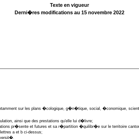
Texte en vigueur
Derni�res modifications au 15 novembre 2022
tamment sur les plans �cologique, g�n�tique, social, �conomique, scientifi
ation, ainsi que des prestations qu'elle lui d�livre;
ons pr�sente et futures et sa r�partition �quilibr�e sur le territoire canto
lettres a et b ci-dessus;
versit�.