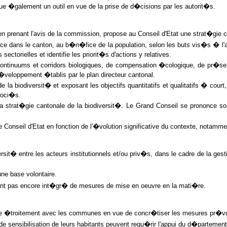
itue �galement un outil en vue de la prise de d�cisions par les autorit�s.
 prenant l'avis de la commission, propose au Conseil d'Etat une strat�gie c
e dans le canton, au b�n�fice de la population, selon les buts vis�s � l'art
ectorielles et identifie les priorit�s d'actions y relatives.
ontinuums et corridors biologiques, de compensation �cologique, de pr�serv
�veloppement �tablis par le plan directeur cantonal.
e la biodiversit� et exposant les objectifs quantitatifs et qualitatifs � cou
soci�s.
la strat�gie cantonale de la biodiversit�. Le Grand Conseil se prononce 
Conseil d'Etat en fonction de l'�volution significative du contexte, notamme
it� entre les acteurs institutionnels et/ou priv�s, dans le cadre de la gest
ne base volontaire.
yant pas encore int�gr� de mesures de mise en oeuvre en la mati�re.
bore �troitement avec les communes en vue de concr�tiser les mesures pr�vue
e sensibilisation de leurs habitants peuvent requ�rir l'appui du d�partement