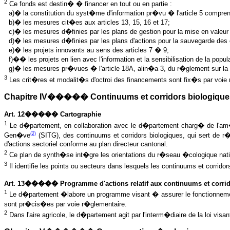
2
Ce fonds est destin� � financer en tout ou en partie :
a)� la constitution du syst�me d'information pr�vu � l'article 5 compre
b)� les mesures cit�es aux articles 13, 15, 16 et 17;
c)� les mesures d�finies par les plans de gestion pour la mise en valeur 
d)� les mesures d�finies par les plans d'actions pour la sauvegarde des
e)� les projets innovants au sens des articles 7 � 9;
f)�� les projets en lien avec l'information et la sensibilisation de la popula
g)� les mesures pr�vues � l'article 18A, alin�a 3, du r�glement sur la
3
Les crit�res et modalit�s d'octroi des financements sont fix�s par voie
Chapitre IV����� Continuums et corridors biologique
Art. 12����� Cartographie
1
Le d�partement, en collaboration avec le d�partement charg� de l'am�na
(2)
Gen�ve
(SITG), des continuums et corridors biologiques, qui sert de r
d'actions sectoriel conforme au plan directeur cantonal.
2
Ce plan de synth�se int�gre les orientations du r�seau �cologique natio
3
Il identifie les points ou secteurs dans lesquels les continuums et corrid
Art. 13����� Programme d'actions relatif aux continuums et corrid
1
Le d�partement �labore un programme visant � assurer le fonctionnement 
sont pr�cis�es par voie r�glementaire.
2
Dans l'aire agricole, le d�partement agit par l'interm�diaire de la loi vi