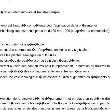
p�ration intercantonale et transfrontali�re.
t) est l'autorit� comp�tente pour l'application de la pr�sente loi.
t� biologique institu�e par la loi du 20 mai 1999 (ci-apr�s : la commission)
et leur patrimoine g�n�tique.
ragissent des communaut�s d'esp�ces animales et v�g�tales.
tes les plantes sauvages ou cultiv�es.
 une esp�ce de se d�placer au sein d'un �cosyst�me.
ent au sein des continuums pour la reproduction, la nutrition ou d'autres fo
la perm�abilit� des continuums et le lien entre les r�servoirs.
nner une valeur biologique � un espace ou d'en augmenter les �l�ments de
'�volution de la biodiversit�, le d�partement met en place un syst�me d'i
t en int�grant les outils cr��s et utilis�s par la Conf�d�ration ou par d'a
et de suivre les effets des mesures prises en faveur de la biodiversit�, en