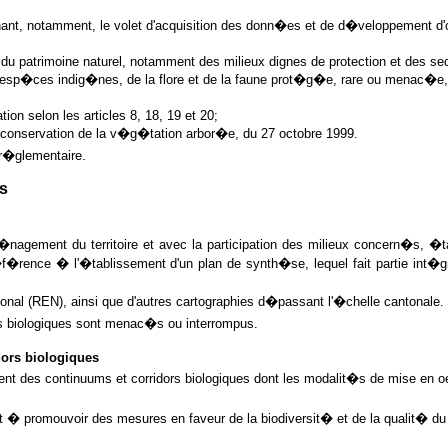
nant, notamment, le volet d'acquisition des donn�es et de d�veloppement d'
du patrimoine naturel, notamment des milieux dignes de protection et des se
 esp�ces indig�nes, de la flore et de la faune prot�g�e, rare ou menac�e, 
tion selon les articles 8, 18, 19 et 20;
 conservation de la v�g�tation arbor�e, du 27 octobre 1999.
.
 r�glementaire
s
gement du territoire et avec la participation des milieux concern�s, �tab
�f�rence � l'�tablissement d'un plan de synth�se, lequel fait partie int�gr
nal (REN), ainsi que d'autres cartographies d�passant l'�chelle cantonale.
ors biologiques sont menac�s ou interrompus.
ors biologiques
des continuums et corridors biologiques dont les modalit�s de mise en oeu
sant � promouvoir des mesures en faveur de la biodiversit� et de la qualit� 