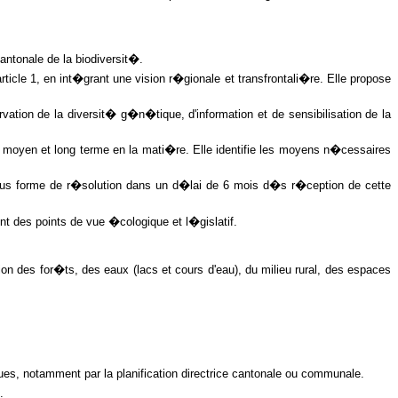
antonale de la biodiversit�.
icle 1, en int�grant une vision r�gionale et transfrontali�re. Elle propose
ation de la diversit� g�n�tique, d'information et de sensibilisation de la
rt, moyen et long terme en la mati�re. Elle identifie les moyens n�cessaires
sous forme de r�solution dans un d�lai de 6 mois d�s r�ception de cette
nt des points de vue �cologique et l�gislatif.
ion des for�ts, des eaux (lacs et cours d'eau), du milieu rural, des espaces
s, notamment par la planification directrice cantonale ou communale.
.