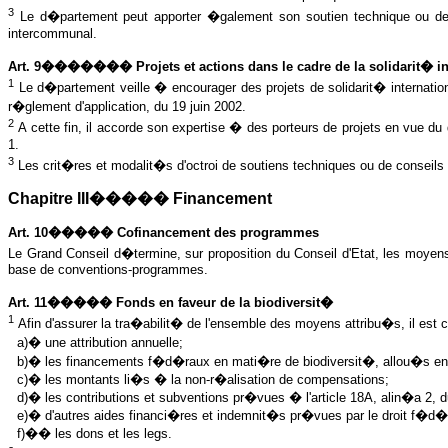
3
Le d�partement peut apporter �galement son soutien technique ou de 
intercommunal.
Art. 9������� Projets et actions dans le cadre de la solidarit� in
1
Le d�partement veille � encourager des projets de solidarit� international
r�glement d'application, du 19 juin 2002.
2
A
cette fin, il accorde son expertise � des porteurs de projets en vue du
1.
3
Les crit�res et modalit�s d'octroi de soutiens techniques ou de conseil
Chapitre III����� Financement
Art. 10����� Cofinancement des programmes
Le Grand Conseil d�termine, sur proposition du Conseil d'Etat, les moye
base de conventions-programmes.
Art. 11����� Fonds en faveur de la biodiversit�
1
Afin d'assurer la tra�abilit� de l'ensemble des moyens attribu�s, il est
a)� une attribution annuelle;
b)� les financements f�d�raux en mati�re de biodiversit�, allou�s en app
c)� les montants li�s � la non-r�alisation de compensations;
d)� les contributions et subventions pr�vues � l'article 18A, alin�a 2,
e)� d'autres aides financi�res et indemnit�s pr�vues par le droit f�d�ra
f)�� les dons et les legs.