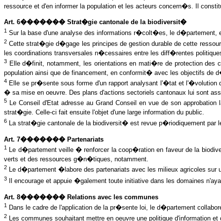
ressource et d'en informer la population et les acteurs concern�s. Il const
Art. 6������� Strat�gie cantonale de la biodiversit�
1
Sur la base d'une analyse des informations r�colt�es, le d�partement, en
2
Cette strat�gie d�gage les principes de gestion durable de cette ressourc
les coordinations transversales n�cessaires entre les diff�rentes politiques s
3
Elle d�finit, notamment, les orientations en mati�re de protection des c
population ainsi que de financement, en conformit� avec les objectifs de d
4
Elle se pr�sente sous forme d'un rapport analysant l'�tat et l'�volution d
� sa mise en oeuvre. Des plans d'actions sectoriels cantonaux lui sont as
5
Le Conseil d'Etat adresse au Grand Conseil en vue de son approbation 
strat�gie. Celle-ci fait ensuite l'objet d'une large information du public.
6
La strat�gie cantonale de la biodiversit� est revue p�riodiquement par le 
Art. 7������� Partenariats
1
Le d�partement veille � renforcer la coop�ration en faveur de la biodivers
verts et des ressources g�n�tiques, notamment.
2
Le d�partement �labore des partenariats avec les milieux agricoles sur u
3
Il encourage et appuie �galement toute initiative dans les domaines n'a
Art. 8������� Relations avec les communes
1
Dans le cadre de l'application de la pr�sente loi, le d�partement colla
2
Les communes souhaitant mettre en oeuvre une politique d'information et d