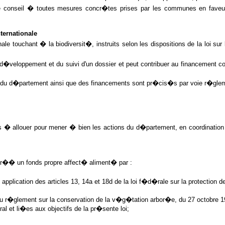
conseil � toutes mesures concr�tes prises par les communes en faveur de
ternationale
e touchant � la biodiversit�, instruits selon les dispositions de la loi sur 
 d�veloppement et du suivi d'un dossier et peut contribuer au financement c
s du d�partement ainsi que des financements sont pr�cis�s par voie r�glem
ns � allouer pour mener � bien les actions du d�partement, en coordinati
 cr�� un fonds propre affect� aliment� par :
lication des articles 13, 14a et 18d de la loi f�d�rale sur la protection de
 du r�glement sur la conservation de la v�g�tation arbor�e, du 27 octobre 1
l et li�es aux objectifs de la pr�sente loi;