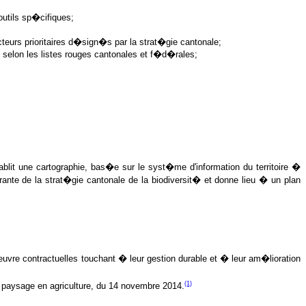
outils sp�cifiques;
cteurs prioritaires d�sign�s par la strat�gie cantonale;
selon les listes rouges cantonales et f�d�rales;
lit une cartographie, bas�e sur le syst�me d'information du territoire �
ante de la strat�gie cantonale de la biodiversit� et donne lieu � un plan
vre contractuelles touchant � leur gestion durable et � leur am�lioration
(1)
du paysage en agriculture, du 14 novembre 2014.