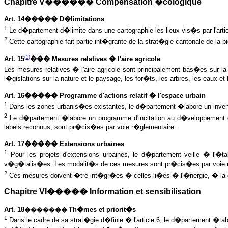
Chapitre V������ Compensation �cologique
Art. 14����� D�limitations
1
Le d�partement d�limite dans une cartographie les lieux vis�s par l'art
2
Cette cartographie fait partie int�grante de la strat�gie cantonale de la bi
(1)
Art. 15
��� Mesures relatives � l'aire agricole
Les mesures relatives � l'aire agricole sont principalement bas�es sur la
l�gislations sur la nature et le paysage, les for�ts, les arbres, les eaux et
Art. 16����� Programme d'actions relatif � l'espace urbain
1
Dans les zones urbanis�es existantes, le d�partement �labore un inventa
2
Le d�partement �labore un programme d'incitation au d�veloppement de l
labels reconnus, sont pr�cis�es par voie r�glementaire.
Art. 17����� Extensions urbaines
1
Pour les projets d'extensions urbaines, le d�partement veille � l'�t
v�g�talis�es. Les modalit�s de ces mesures sont pr�cis�es par voie 
2
Ces mesures doivent �tre int�gr�es � celles li�es � l'�nergie, � la ge
Chapitre VI����� Information et sensibilisation
Art. 18
Th�mes et priorit�s
�������
1
Dans le cadre de sa strat�gie d�finie � l'article 6, le d�partement �tab