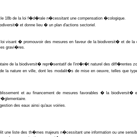
icle 18b de la loi f�d�rale n�cessitant une compensation �cologique.
odiversit� et donne lieu � un plan d'actions sectoriel.
 loi visant � promouvoir des mesures en faveur de la biodiversit� et de la
 les gravi�res.
ire de la biodiversit� repr�sentatif de l'int�r�t naturel des diff�rentes z
a nature en ville, dont les modalit�s de mise en oeuvre, telles que type
ablissement et au financement de mesures favorables � la biodiversit� et
r�glementaire.
stion des eaux ainsi qu'aux voiries.
lit une liste des th�mes majeurs n�cessitant une information ou une sensibil