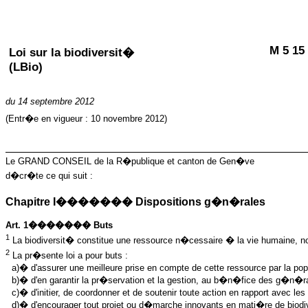
M 5 15
Loi sur la biodiversit�
(LBio)
du
14 septembre 2012
(Entr�e en vigueur :
10 novembre 2012
)
Le GRAND CONSEIL de la R�publique et canton de Gen�ve
d�cr�te ce qui suit :
Chapitre I������� Dispositions g�n�rales
Art. 1������� Buts
1
La biodiversit� constitue une ressource n�cessaire � la vie humaine, no
2
La pr�sente loi a pour buts :
a)� d'assurer une meilleure prise en compte de cette ressource par la popul
b)� d'en garantir la pr�servation et la gestion, au b�n�fice des g�n�rati
c)� d'initier, de coordonner et de soutenir toute action en rapport avec les 
d)� d'encourager tout projet ou d�marche innovants en mati�re de biodi