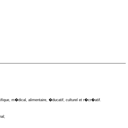
que, m�dical, alimentaire, �ducatif, culturel et r�cr�atif.
nal;