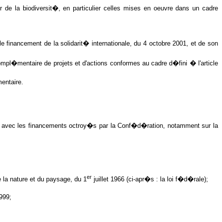
 la biodiversit�, en particulier celles mises en oeuvre dans un cadre
le financement de la solidarit� internationale, du 4 octobre 2001, et de son
ompl�mentaire de projets et d'actions conformes au cadre d�fini � l'article
entaire.
on avec les financements octroy�s par la Conf�d�ration, notamment sur la
er
 la nature et du paysage, du 1
juillet 1966 (ci-apr�s : la loi f�d�rale);
999;