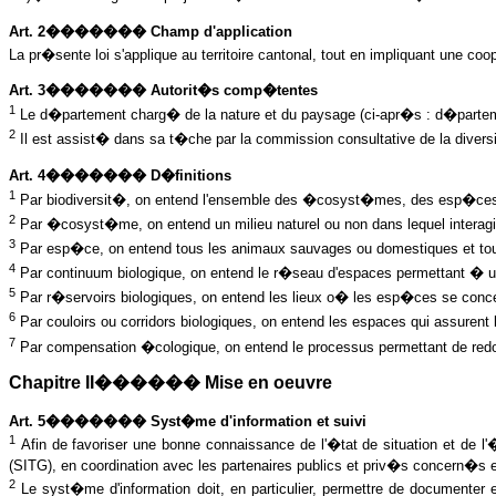
Art. 2������� Champ d'application
La pr�sente loi s'applique au territoire cantonal, tout en impliquant une coo
Art. 3������� Autorit�s comp�tentes
1
Le d�partement charg� de la nature et du paysage (ci-apr�s : d�partemen
2
Il est assist� dans sa t�che par la commission consultative de la diversi
Art. 4������� D�finitions
1
Par biodiversit�, on entend l'ensemble des �cosyst�mes, des esp�ces 
2
Par �cosyst�me, on entend un milieu naturel ou non dans lequel inte
3
Par esp�ce, on entend tous les animaux sauvages ou domestiques et tou
4
Par continuum biologique, on entend le r�seau d'espaces permettant �
5
Par r�servoirs biologiques, on entend les lieux o� les esp�ces se concentr
6
Par couloirs ou corridors biologiques, on entend les espaces qui assurent 
7
Par compensation �cologique, on entend le processus permettant de redo
Chapitre II������ Mise en oeuvre
Art. 5������� Syst�me d'information et suivi
1
Afin de favoriser une bonne connaissance de l'�tat de situation et de l
(SITG), en coordination avec les partenaires publics et priv�s concern�s e
2
Le syst�me d'information doit, en particulier, permettre de documenter 