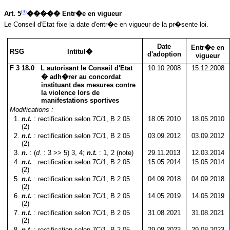
(3)
Art. 5
����� Entr�e en vigueur
Le Conseil d'Etat fixe la date d'entr�e en vigueur de la pr�sente loi.
Date
Entr�e en
RSG Intitul�
d'adoption
vigueur
F 3 18.0 L autorisant le Conseil d'Etat
10.10.2008
15.12.2008
� adh�rer au concordat
instituant des mesures contre
la violence lors de
manifestations sportives
Modifications :
1
.
n.t.
: rectification selon 7C/1, B 2 05
18.05.2010
18.05.2010
(2)
2
.
n.t.
: rectification selon 7C/1, B 2 05
03.09.2012
03.09.2012
(2)
3
.
n.
: (
d.
: 3 >> 5) 3, 4;
n.t.
: 1, 2 (note)
29.11.2013
12.03.2014
4
.
n.t.
: rectification selon 7C/1, B 2 05
15.05.2014
15.05.2014
(2)
5
.
n.t.
: rectification selon 7C/1, B 2 05
04.09.2018
04.09.2018
(2)
6
.
n.t.
:
rectification
selon
7C/1, B 2 05
14.05.2019
14.05.2019
(2)
7
.
n.t.
:
rectification
selon
7C/1, B 2 05
31.08.2021
31.08.2021
(2)
8
.
n.t.
:
rectification
selon
7C/1, B 2 05
29.08.2023
29.08.2023