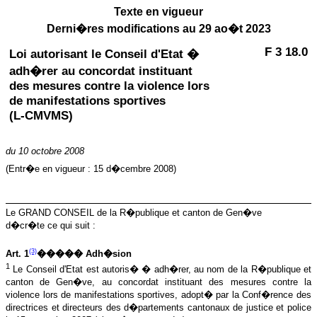
Texte en vigueur
Derni�res modifications au 29 ao�t 2023
F 3 18.0
Loi autorisant le Conseil d'Etat �
adh�rer au concordat instituant
des mesures contre la violence lors
de manifestations sportives
(L-CMVMS)
du
10 octobre 2008
(Entr�e en vigueur :
15 d�cembre 2008
)
Le GRAND CONSEIL de la R�publique et canton de Gen�ve
d�cr�te ce qui suit :
(3)
Art. 1
����� Adh�sion
1
Le Conseil d'Etat est autoris� � adh�rer, au nom de la R�publique et
canton de Gen�ve, au concordat instituant des mesures contre la
violence lors de manifestations sportives, adopt� par la Conf�rence des
directrices et directeurs des d�partements cantonaux de justice et police