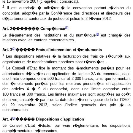
le 15 novembre 2007 (ci‑apr�s : concordat).
2
Il est autoris� � adh�rer � la convention portant r�vision du
concordat, adopt�e par la Conf�rence des directrices et directeurs des
d�partements cantonaux de justice et police le 2 f�vrier 2012.
(3)
Art. 2������� Comp�tence
(8)
Le d�partement des institutions et du num�rique
est charg� des
relations avec les cantons concordataires.
(3)
Art. 3
����� Frais d'intervention et �moluments
1
Les dispositions relatives � la facturation des frais de s�curit� aux
organisateurs de manifestations sportives sont r�serv�es.
2
Le Conseil d'Etat fixe le montant des �moluments per�us pour les
autorisations d�livr�es en application de l'article 3A du concordat, dans
une limite comprise entre 500 francs et 2 000 francs, ainsi que le montant
des �moluments per�us pour les mesures prononc�es en application
des articles 4 � 9 du concordat, dans une limite comprise entre
100 francs et 300 francs. Les limites maximales sont adapt�es au co�t
de la vie, calcul� � partir de la date d'entr�e en vigueur de la loi 11262,
du 29 novembre 2013, selon l'indice genevois des prix � la
consommation.
(3)
Art. 4
����� Dispositions d'application
Le Conseil d'Etat �dicte, par voie r�glementaire, les dispositions
compl�mentaires n�cessaires.