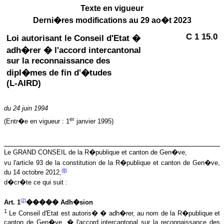
Texte en vigueur
Derni�res modifications au 29 ao�t 2023
C 1 15.0
Loi autorisant le Conseil d'Etat �
adh�rer � l'accord intercantonal
sur la reconnaissance des
dipl�mes de fin d'�tudes
(L-AIRD)
du 24 juin 1994
er
(Entr�e en vigueur : 1
janvier 1995)
Le GRAND CONSEIL de la R�publique et canton de Gen�ve,
vu l'article 93 de la constitution de la R�publique et canton de Gen�ve,
(8)
du 14 octobre 2012,
d�cr�te ce qui suit :
(2)
Art. 1
����� Adh�sion
1
Le Conseil d'Etat est autoris� � adh�rer, au nom de la R�publique et
canton de Gen�ve, � l'accord intercantonal sur la reconnaissance des