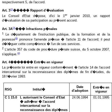
respectivement 5, de l'accord.
(2)
Art. 3
����� Rapport d'�valuation
er
Le Conseil d'Etat d�pose, d'ici le 1
janvier 2010, un rapport
d'�valuation de sa participation au pr�sent accord.
(3)
Art. 3A
��� Infractions p�nales
1
Le d�partement de l'instruction publique, de la formation et de la
(9)
jeunesse
prononce l'amende pr�vue � l'article 11 de l'accord; il peut
d�l�guer cette comp�tence � l'un de ses services.
2
L'article 357 du code de proc�dure p�nale suisse, du 5 octobre 2007,
(4)
s'applique.
Art. 4������� Entr�e en vigueur
La pr�sente loi entre en vigueur conform�ment � l'article 14 de l'accord
intercantonal sur la reconnaissance des dipl�mes de fin d'�tudes, du
18 f�vrier 1993.
Date
Entr�e en
RSG Intitul�
d'adoption
vigueur
C 1 15.0 L autorisant le Conseil d'Etat
24.06.1994
01.01.1995
� adh�rer � l'accord
intercantonal sur la
reconnaissance des dipl�mes