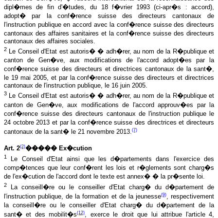
dipl�mes de fin d'�tudes, du 18 f�vrier 1993 (ci-apr�s : accord),
adopt� par la conf�rence suisse des directeurs cantonaux de
l'instruction publique en accord avec la conf�rence suisse des directeurs
cantonaux des affaires sanitaires et la conf�rence suisse des directeurs
cantonaux des affaires sociales.
2
Le Conseil d'Etat est autoris� � adh�rer, au nom de la R�publique et
canton de Gen�ve, aux modifications de l'accord adopt�es par la
conf�rence suisse des directeurs et directrices cantonaux de la sant�,
le 19 mai 2005, et par la conf�rence suisse des directeurs et directrices
cantonaux de l'instruction publique, le 16 juin 2005.
3
Le Conseil d'Etat est autoris� � adh�rer, au nom de la R�publique et
canton de Gen�ve, aux modifications de l'accord approuv�es par la
conf�rence suisse des directeurs cantonaux de l'instruction publique le
24 octobre 2013 et par la conf�rence suisse des directrices et directeurs
(7)
cantonaux de la sant� le 21 novembre 2013.
(2)
Art. 2
����� Ex�cution
1
Le Conseil d'Etat ainsi que les d�partements dans l'exercice des
comp�tences que leur conf�rent les lois et r�glements sont charg�s
de l'ex�cution de l'accord dont le texte est annex� � la pr�sente loi.
2
La conseill�re ou le conseiller d'Etat charg� du d�partement de
(9)
l'instruction publique, de la formation et de la jeunesse
, respectivement
la conseill�re ou le conseiller d'Etat charg� du d�partement de la
(12)
sant� et des mobilit�s
, exerce le droit que lui attribue l'article 4,