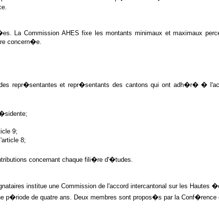
ce.
i�es. La Commission AHES fixe les montants minimaux et maximaux percev
�re concern�e.
es repr�sentantes et repr�sentants des cantons qui ont adh�r� � l'acco
�sidente;
cle 9;
rticle 8;
ntributions concernant chaque fili�re d'�tudes.
nataires institue une Commission de l'accord intercantonal sur les Haute
riode de quatre ans. Deux membres sont propos�s par la Conf�rence des