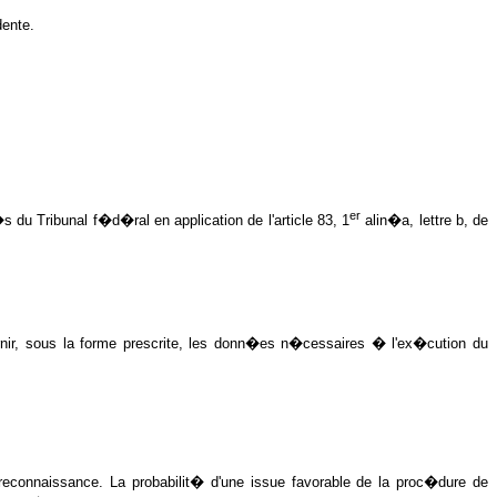
dente.
er
s du Tribunal f�d�ral en application de l'article 83, 1
alin�a, lettre b, de
ir, sous la forme prescrite, les donn�es n�cessaires � l'ex�cution du
reconnaissance. La probabilit� d'une issue favorable de la proc�dure de