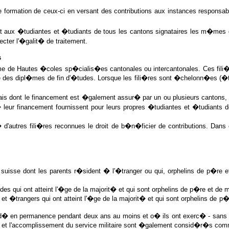
 de formation de ceux-ci en versant des contributions aux instances respo
aux �tudiantes et �tudiants de tous les cantons signataires les m�mes 
ecter l'�galit� de traitement.
s
me de Hautes �coles sp�cialis�es cantonales ou intercantonales. Ces fili�
nce des dipl�mes de fin d'�tudes. Lorsque les fili�res sont �chelonn�es (�
is dont le financement est �galement assur� par un ou plusieurs cantons,
t � leur financement fournissent pour leurs propres �tudiantes et �tudiant
d'autres fili�res reconnues le droit de b�n�ficier de contributions. Da
 suisse dont les parents r�sident � l'�tranger ou qui, orphelins de p�re e
es qui ont atteint l'�ge de la majorit� et qui sont orphelins de p�re et de
s et �trangers qui ont atteint l'�ge de la majorit� et qui sont orphelins de
d� en permanence pendant deux ans au moins et o� ils ont exerc� - sans �t
 et l'accomplissement du service militaire sont �galement consid�r�s comm