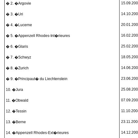
15.09.20
� 2. �Argovie
14.10.20
� 3. �Uri
20.01.20
� 4. �Lucerne
16.02.20
� 5. �Appenzell Rhodes-Int�rieures
25.02.20
� 6. �Glaris
18.05.20
� 7. �Schwyz
14.06.20
� 8. �Zurich
23.06.20
� 9. �Principaut� du Liechtenstein
25.08.20
10. �Jura
07.09.20
11. �Obwald
11.10.20
12. �Tessin
23.11.20
13. �Berne
14.12.20
14. �Appenzell Rhodes-Ext�rieures