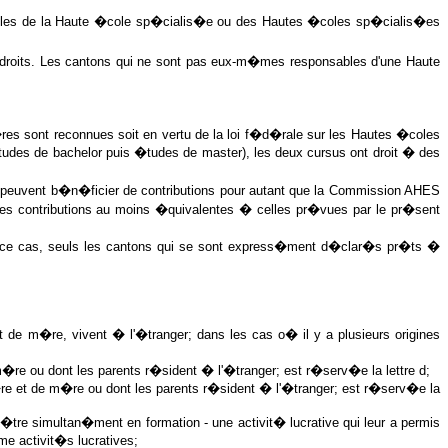
nsables de la Haute �cole sp�cialis�e ou des Hautes �coles sp�cialis�es
droits. Les cantons qui ne sont pas eux-m�mes responsables d'une Haute
res sont reconnues soit en vertu de la loi f�d�rale sur les Hautes �coles
tudes de bachelor puis �tudes de master), les deux cursus ont droit � des
 peuvent b�n�ficier de contributions pour autant que la Commission AHES
s des contributions au moins �quivalentes � celles pr�vues par le pr�sent
ns ce cas, seuls les cantons qui se sont express�ment d�clar�s pr�ts �
t de m�re, vivent � l'�tranger; dans les cas o� il y a plusieurs origines
 m�re ou dont les parents r�sident � l'�tranger; est r�serv�e la lettre d;
 p�re et de m�re ou dont les parents r�sident � l'�tranger; est r�serv�e la
re simultan�ment en formation - une activit� lucrative qui leur a permis
e activit�s lucratives;