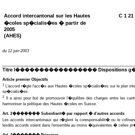
Accord intercantonal sur les Hautes
C 1 21
�coles sp�cialis�es � partir de
2005
(AHES)
du 12 juin 2003
Titre I����������������� Dispositions g�
Article premier Objectifs
1
L
'accord r�gle l'acc�s aux Hautes �coles sp�cialis�es sur le plan inter
sp�cialis�es.
2
Il a ainsi pour but de promouvoir l'�quilibre des charges entre les c
harmoniser la politique des Hautes �coles en Suisse.
Art. 2������� Subsidiarit� par rapport � d'autres accords
Les accords intercantonaux qui r�glent la coresponsabilit� ou le cofin
lesdits accords soient dans l'ensemble au moins �quivalentes � celles pr�vue
Art. 3������� Principes