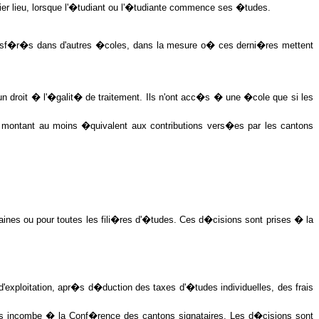
nier lieu, lorsque l'�tudiant ou l'�tudiante commence ses �tudes.
ransf�r�s dans d'autres �coles, dans la mesure o� ces derni�res mettent
 droit � l'�galit� de traitement. Ils n'ont acc�s � une �cole que si les
n montant au moins �quivalent aux contributions vers�es par les cantons
ines ou pour toutes les fili�res d'�tudes. Ces d�cisions sont prises � la
exploitation, apr�s d�duction des taxes d'�tudes individuelles, des frais
ns incombe � la Conf�rence des cantons signataires. Les d�cisions sont