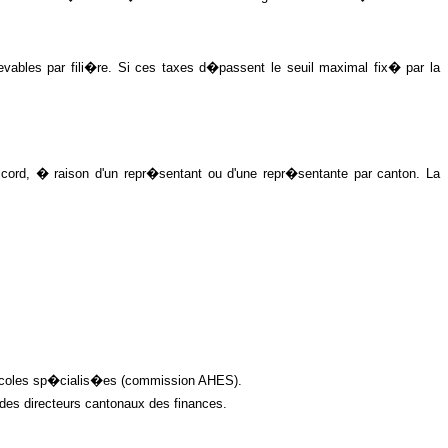
ables par fili�re. Si ces taxes d�passent le seuil maximal fix� par la
rd, � raison d'un repr�sentant ou d'une repr�sentante par canton. La
s �coles sp�cialis�es (commission AHES).
 directeurs cantonaux des finances.