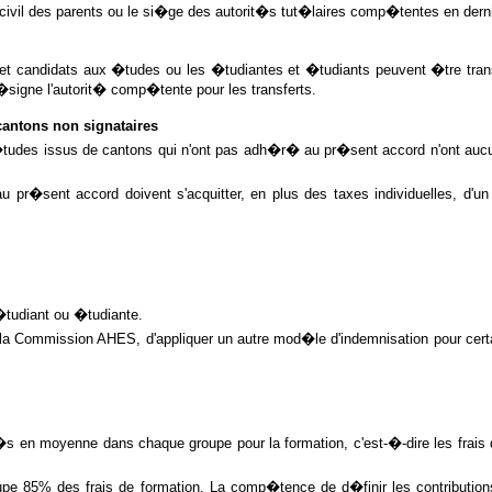
e civil des parents ou le si�ge des autorit�s tut�laires comp�tentes en der
tes et candidats aux �tudes ou les �tudiantes et �tudiants peuvent �tre t
signe l'autorit� comp�tente pour les transferts.
ntons non signataires
�tudes issus de cantons qui n'ont pas adh�r� au pr�sent accord n'ont aucun
pr�sent accord doivent s'acquitter, en plus des taxes individuelles, d'u
�tudiant ou �tudiante.
la Commission AHES, d'appliquer un autre mod�le d'indemnisation pour certa
 en moyenne dans chaque groupe pour la formation, c'est-�-dire les frais d'
upe 85% des frais de formation. La comp�tence de d�finir les contributio