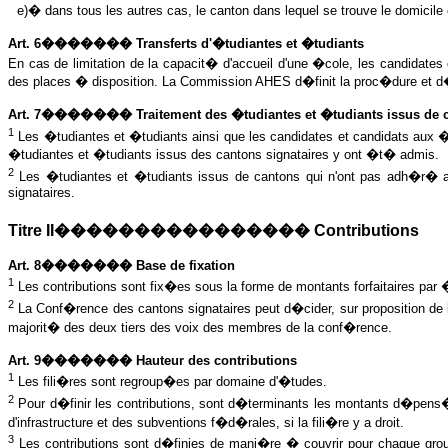
e)� dans tous les autres cas, le canton dans lequel se trouve le domicil
Art. 6������� Transferts d'�tudiantes et �tudiants
En cas de limitation de la capacit� d'accueil d'une �cole, les candida
des places � disposition. La Commission AHES d�finit la proc�dure et d�
Art. 7������� Traitement des �tudiantes et �tudiants issus de ca
1
Les �tudiantes et �tudiants ainsi que les candidates et candidats aux 
�tudiantes et �tudiants issus des cantons signataires y ont �t� admis.
2
Les �tudiantes et �tudiants issus de cantons qui n'ont pas adh�r� au 
signataires.
Titre II���������������� Contributions
Art. 8������� Base de fixation
1
Les contributions sont fix�es sous la forme de montants forfaitaires par 
2
La Conf�rence des cantons signataires peut d�cider, sur proposition de 
majorit� des deux tiers des voix des membres de la conf�rence.
Art. 9������� Hauteur des contributions
1
Les fili�res sont regroup�es par domaine d'�tudes.
2
Pour d�finir les contributions, sont d�terminants les montants d�pens�s
d'infrastructure et des subventions f�d�rales, si la fili�re y a droit.
3
Les contributions sont d�finies de mani�re � couvrir pour chaque gro