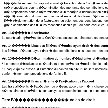
b)� �tablissement d'un rapport annuel � l'intention de la Conf�rence de
c)� propositions pour la d�termination des montants des contributions et 
d)� propositions pour la d�termination d'un mod�le d'indemnisation diff
e)� d�termination du montant minimal et maximal des taxes d'�tudes ind
f)�� r�glementation de la facturation, du paiement des contributions, de
g)� classification des fili�res reconnues depuis peu ou pour lesquelles un
Art. 13������ Secr�tariat
Le secr�tariat g�n�ral de la Conf�rence suisse des directeurs cantonaux d
Art. 14������ Liste des fili�res d'�tudes ayant droit � des contr
Les fili�res d'�tudes ayant droit � des contributions ainsi que les montan
Art. 15������ D�termination du nombre d'�tudiantes et �tudian
1
Le nombre d'�tudiantes et �tudiants concern�s est �tabli selon les crit
2
Chaque �cole dresse � l'intention du canton d�biteur une liste nominale 
conform�ment aux prescriptions de l'article 5.
Art. 16������ Frais aff�rents � l'ex�cution de l'accord
Les frais aff�rents � l'ex�cution du pr�sent accord sont � la charge des
n�cessaire de proc�der � des analyses extraordinaires qui ne concernent
Titre IV�������������� Voies de droit