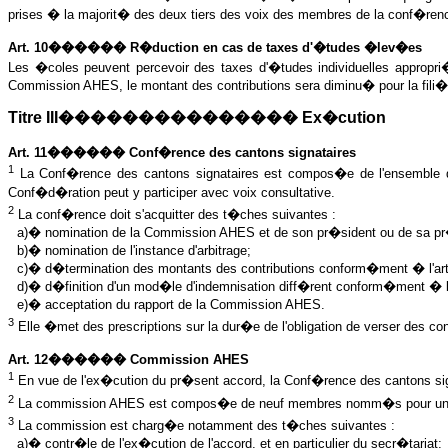
prises � la majorit� des deux tiers des voix des membres de la conf�ren
Art. 10������ R�duction en cas de taxes d'�tudes �lev�es
Les �coles peuvent percevoir des taxes d'�tudes individuelles appropr
Commission AHES, le montant des contributions sera diminu� pour la fili
Titre III��������������� Ex�cution
Art. 11������ Conf�rence des cantons signataires
1
La Conf�rence des cantons signataires est compos�e de l'ensemble d
Conf�d�ration peut y participer avec voix consultative.
2
La conf�rence doit s'acquitter des t�ches suivantes :
a)� nomination de la Commission AHES et de son pr�sident ou de sa pr
b)� nomination de l'instance d'arbitrage;
c)� d�termination des montants des contributions conform�ment � l'arti
d)� d�finition d'un mod�le d'indemnisation diff�rent conform�ment � l'a
e)� acceptation du rapport de la Commission AHES.
3
Elle �met des prescriptions sur la dur�e de l'obligation de verser des co
Art. 12������ Commission AHES
1
En vue de l'ex�cution du pr�sent accord, la Conf�rence des cantons sig
2
La commission AHES est compos�e de neuf membres nomm�s pour une p�
3
La commission est charg�e notamment des t�ches suivantes :
a)� contr�le de l'ex�cution de l'accord, et en particulier du secr�tariat;