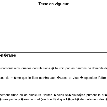
Texte en vigueur
n�rales
cantonal ainsi que les contributions � fournir, par les cantons de domicil
antons de m�me que le libre acc�s aux �tudes et vise � optimiser l'offr
ancement d'une ou de plusieurs Hautes �coles sp�cialis�es priment le pr�s
s par le pr�sent accord (section II) et que l'�galit� de traitement des �tudi