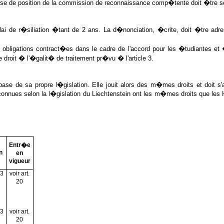
rise de position de la commission de reconnaissance comp�tente doit �tre so
i de r�siliation �tant de 2 ans. La d�nonciation, �crite, doit �tre ad
 obligations contract�es dans le cadre de l'accord pour les �tudiantes et �
roit � l'�galit� de traitement pr�vu � l'article 3.
ase de sa propre l�gislation. Elle jouit alors des m�mes droits et doit s
onnues selon la l�gislation du Liechtenstein ont les m�mes droits que le
Entr�e
n
en
vigueur
03
voir art.
20
03
voir art.
20