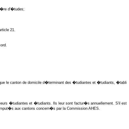
li�re d'�tudes;
rticle 21.
cord.
ique le canton de domicile d�terminant des �tudiantes et �tudiants, �tabli
rs �tudiantes et �tudiants. Ils leur sont factur�s annuellement. S'il est
tre imput�s aux cantons concern�s par la Commission AHES.