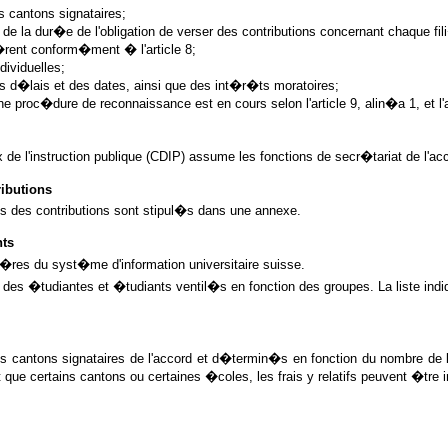
s cantons signataires;
de la dur�e de l'obligation de verser des contributions concernant chaque fi
�rent conform�ment � l'article 8;
ividuelles;
s d�lais et des dates, ainsi que des int�r�ts moratoires;
e proc�dure de reconnaissance est en cours selon l'article 9, alin�a 1, et l'a
e l'instruction publique (CDIP) assume les fonctions de secr�tariat de l'ac
ibutions
ts des contributions sont stipul�s dans une annexe.
ts
�res du syst�me d'information universitaire suisse.
des �tudiantes et �tudiants ventil�s en fonction des groupes. La liste ind
 cantons signataires de l'accord et d�termin�s en fonction du nombre de leu
 que certains cantons ou certaines �coles, les frais y relatifs peuvent �