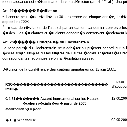
er
reconnaissance est d�terminante dans sa d�cision (art. 4, 1
al.). Une p
Art. 22������ R�siliation
1
L
'accord peut �tre r�sili� au 30 septembre de chaque ann�e, le d�la
septembre 2008.
2
En cas de r�siliation de l'accord par un canton, ce dernier conserve les
�tudes. Les �tudiantes et �tudiants concern�s conservent �galement le d
Art. 23������ Principaut� du Liechtenstein
La principaut� du Liechtenstein peut adh�rer au pr�sent accord sur la b
�coles sp�cialis�es ou les fili�res de Hautes �coles sp�cialis�es rec
correspondantes reconnues selon la l�gislation suisse.
D�cision de la Conf�rence des cantons signataires du 12 juin 2003.
Date
RSG����������������������������
d'adoptio
Intitul�
12.06.20
C 1 21������� Accord intercantonal sur les Hautes
�coles sp�cialis�es � partir de 2005
Modification :� n�ant
02.09.20
� 1. �Schaffhouse