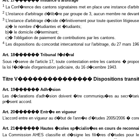
Art. 17������ Instance d'arbitrage
1
La Conf�rence des cantons signataires met en place une instance d'arbit
2
L
'instance d'arbitrage d�lib�re par groupe de 3, aucun membre ne deva
3
L
'instance d'arbitrage d�cide d�finitivement pour toute question litigieus
a)� le nombre d'�tudiantes et �tudiants;
b)� le domicile d�terminant;
c)� l'obligation de paiement de contributions par les cantons.
4
Les dispositions du concordat intercantonal sur l'arbitrage, du 27 mars 196
Art. 18������ Tribunal f�d�ral
Sous r�serve de l'article 17, toute contestation entre les cantons � propos
la loi f�d�rale d'organisation judiciaire, du 16 d�cembre 1943.
Titre V��������������� Dispositions transitoire
Art. 19������ Adh�sion
Les d�clarations d'adh�sion doivent �tre communiqu�es au secr�tariat
pr�sent accord.
Art. 20������ Entr�e en vigueur
L'accord entre en vigueur au d�but de l'ann�e d'�tudes 2005/2006 � condi
Art. 21������ Hautes �coles sp�cialis�es en cours de reconna
La Commission AHES
classifie et d�signe les fili�res d'�tudes pour l