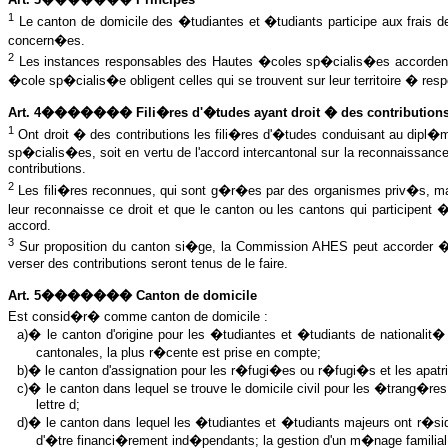
1
Le canton de domicile des �tudiantes et �tudiants participe aux frais
concern�es.
2
Les instances responsables des Hautes �coles sp�cialis�es accordent 
�cole sp�cialis�e obligent celles qui se trouvent sur leur territoire � resp
Art. 4������� Fili�res d'�tudes ayant droit � des contribution
1
Ont droit � des contributions les fili�res d'�tudes conduisant au dipl�
sp�cialis�es, soit en vertu de l'accord intercantonal sur la reconnaissa
contributions.
2
Les fili�res reconnues, qui sont g�r�es par des organismes priv�s, ma
leur reconnaisse ce droit et que le canton ou les cantons qui participen
accord.
3
Sur proposition du canton si�ge, la Commission AHES peut accorder � 
verser des contributions seront tenus de le faire.
Art. 5������� Canton de domicile
Est consid�r� comme canton de domicile :
a)� le canton d'origine pour les �tudiantes et �tudiants de nationalit�
cantonales, la plus r�cente est prise en compte;
b)� le canton d'assignation pour les r�fugi�es ou r�fugi�s et les apatrid
c)� le canton dans lequel se trouve le domicile civil pour les �trang�re
lettre d;
d)� le canton dans lequel les �tudiantes et �tudiants majeurs ont r�si
d'�tre financi�rement ind�pendants; la gestion d'un m�nage familial