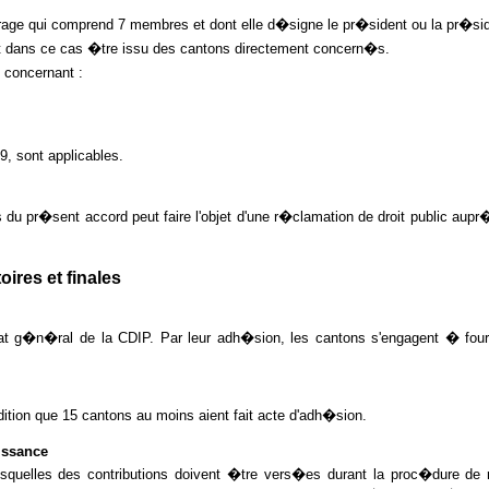
rage qui comprend 7 membres et dont elle d�signe le pr�sident ou la pr�si
nt dans ce cas �tre issu des cantons directement concern�s.
e concernant :
9, sont applicables.
 du pr�sent accord peut faire l'objet d'une r�clamation de droit public aupr�
s et finales
 g�n�ral de la CDIP. Par leur adh�sion, les cantons s'engagent � fourn
tion que 15 cantons au moins aient fait acte d'adh�sion.
issance
esquelles des contributions doivent �tre vers�es durant la proc�dure de 