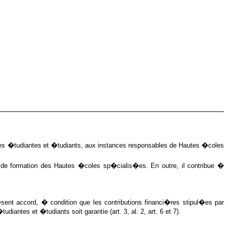
e des �tudiantes et �tudiants, aux instances responsables de Hautes �coles
e de formation des Hautes �coles sp�cialis�es. En outre, il contribue �
ent accord, � condition que les contributions financi�res stipul�es par
antes et �tudiants soit garantie (art. 3, al. 2, art. 6 et 7).