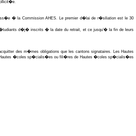
llicit�e.
ress�e � la Commission AHES. Le premier d�lai de r�siliation est le 30
tudiants d�j� inscrits � la date du retrait, et ce jusqu'� la fin de leurs
'acquitter des m�mes obligations que les cantons signataires. Les Hautes
s Hautes �coles sp�cialis�es ou fili�res de Hautes �coles sp�cialis�es