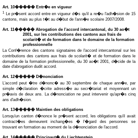
Art. 10����� Entr�e en vigueur
1
Le pr�sent accord entre en vigueur d�s qu'il a re�u l'adh�sion de 15
cantons, mais au plus t�t au d�but de l'ann�e scolaire 2007/2008.
Art. 11����� Abrogation de l'accord intercantonal, du 30 ao�t
2001, sur les contributions des cantons aux frais de
scolarit� et de formation dans le domaine de la formation
professionnelle
La Conf�rence
des cantons signataires de l'accord intercantonal sur les
contributions des cantons aux frais de scolarit� et de formation dans le
domaine de la formation professionnelle, du 30 ao�t 2001, d�cide de la
date d'abrogation dudit accord.
Art. 12����� D�nonciation
L'accord peut �tre d�nonc� au 30 septembre de chaque ann�e, par
simple d�claration �crite adress�e au secr�tariat et moyennant un
pr�avis de deux ans. La d�nonciation ne peut intervenir qu'apr�s cinq
ans d'adh�sion.
Art. 13����� Maintien des obligations
Lorsqu'un canton d�nonce le pr�sent accord, les obligations qu'il avait
contract�es demeurent inchang�es � l'�gard des personnes se
trouvant en formation au moment de la d�nonciation de l'accord.
Art. 14����� Principaut� du Liechtenstein