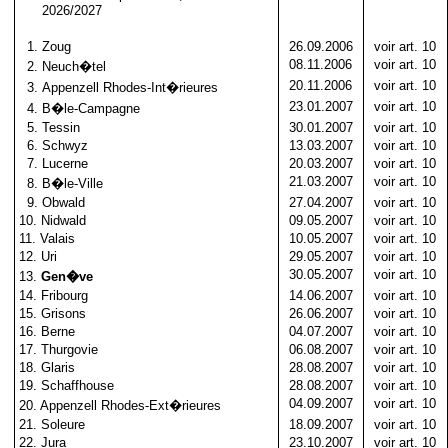
2026/2027
1
. Zoug
26.09.2006
voir art. 10
08.11.2006
voir art. 10
2
.
Neuch�tel
20.11.2006
voir art. 10
3
.
Appenzell Rhodes-Int�rieures
23.01.2007
voir art. 10
4
. B�le-Campagne
5
. Tessin
30.01.2007
voir art. 10
6
.
Schwyz
13.03.2007
voir art. 10
7
. Lucerne
20.03.2007
voir art. 10
21.03.2007
voir art. 10
8
.
B�le-Ville
9
.
Obwald
27.04.2007
voir art. 10
10
.
Nidwald
09.05.2007
voir art. 10
11
.
Valais
10.05.2007
voir art. 10
12
.
Uri
29.05.2007
voir art. 10
30.05.2007
voir art. 10
13
.
Gen�ve
14
.
Fribourg
14.06.2007
voir art. 10
15
.
Grisons
26.06.2007
voir art. 10
16
.
Berne
04.07.2007
voir art. 10
17
. Thurgovie
06.08.2007
voir art. 10
18
.
Glaris
28.08.2007
voir art. 10
19
. Schaffhouse
28.08.2007
voir art. 10
04.09.2007
voir art. 10
20
. Appenzell Rhodes-Ext�rieures
21
.
Soleure
18.09.2007
voir art. 10
22
.
Jura
23.10.2007
voir art. 10