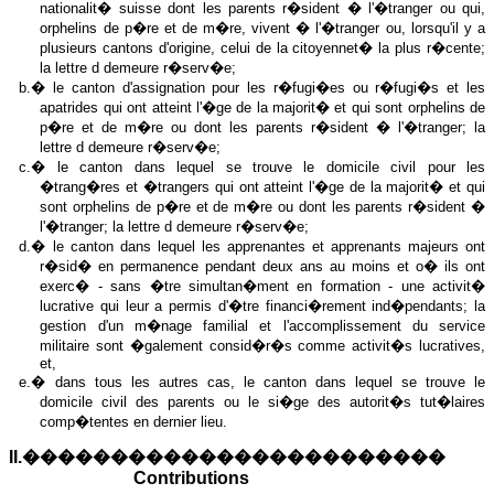
nationalit� suisse dont les parents r�sident � l'�tranger ou qui,
orphelins de p�re et de m�re, vivent � l'�tranger ou, lorsqu'il y a
plusieurs cantons d'origine, celui de la citoyennet� la plus r�cente;
la lettre d demeure r�serv�e;
b.� le canton d'assignation pour les r�fugi�es ou r�fugi�s et les
apatrides qui ont atteint l'�ge de la majorit� et qui sont orphelins de
p�re et de m�re ou dont les parents r�sident � l'�tranger; la
lettre d demeure r�serv�e;
c.� le canton dans lequel se trouve le domicile civil pour les
�trang�res et �trangers qui ont atteint l'�ge de la majorit� et qui
sont orphelins de p�re et de m�re ou dont les parents r�sident �
l'�tranger; la lettre d demeure r�serv�e;
d.� le canton dans lequel les apprenantes et apprenants majeurs ont
r�sid� en permanence pendant deux ans au moins et o� ils ont
exerc� - sans �tre simultan�ment en formation - une activit�
lucrative qui leur a permis d'�tre financi�rement ind�pendants; la
gestion d'un m�nage familial et l'accomplissement du service
militaire sont �galement consid�r�s comme activit�s lucratives,
et,
e.� dans tous les autres cas, le canton dans lequel se trouve le
domicile civil des parents ou le si�ge des autorit�s tut�laires
comp�tentes en dernier lieu.
II.������������������������
Contributions