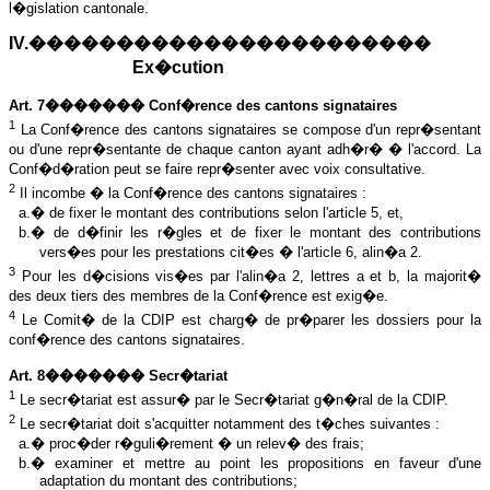
l�gislation cantonale.
IV.�����������������������
Ex�cution
Art. 7������� Conf�rence des cantons signataires
1
La Conf�rence des cantons signataires se compose d'un repr�sentant
ou d'une repr�sentante de chaque canton ayant adh�r� � l'accord. La
Conf�d�ration peut se faire repr�senter avec voix consultative.
2
Il incombe � la Conf�rence des cantons signataires :
a.� de fixer le montant des contributions selon l'article 5, et,
b.� de d�finir les r�gles et de fixer le montant des contributions
vers�es pour les prestations cit�es � l'article 6, alin�a 2.
3
Pour les d�cisions vis�es par l'alin�a 2, lettres a et b, la majorit�
des deux tiers des membres de la Conf�rence est exig�e.
4
Le Comit� de la CDIP est charg� de pr�parer les dossiers pour la
conf�rence des cantons signataires.
Art. 8������� Secr�tariat
1
Le secr�tariat est assur� par le Secr�tariat g�n�ral de la CDIP.
2
Le secr�tariat doit s'acquitter notamment des t�ches suivantes :
a.� proc�der r�guli�rement � un relev� des frais;
b.� examiner et mettre au point les propositions en faveur d'une
adaptation du montant des contributions;