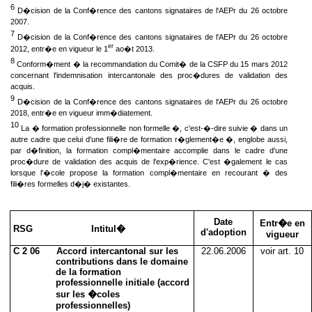
6
D�cision de la Conf�rence des cantons signataires de l'AEPr du 26 octobre
2007.
7
D�cision de la Conf�rence des cantons signataires de l'AEPr du 26 octobre
er
2012, entr�e en vigueur le 1
ao�t 2013.
8
Conform�ment � la recommandation du Comit� de la CSFP du 15 mars 2012
concernant l'indemnisation intercantonale des proc�dures de validation des
acquis.
9
D�cision de la Conf�rence des cantons signataires de l'AEPr du 26 octobre
2018, entr�e en vigueur imm�diatement.
10
La � formation professionnelle non formelle �, c'est-�-dire suivie � dans un
autre cadre que celui d'une fili�re de formation r�glement�e �, englobe aussi,
par d�finition, la formation compl�mentaire accomplie dans le cadre d'une
proc�dure de validation des acquis de l'exp�rience. C'est �galement le cas
lorsque l'�cole propose la formation compl�mentaire en recourant � des
fili�res formelles d�j� existantes.
Date
Entr�e en
RSG Intitul�
d'adoption
vigueur
C 2 06 Accord intercantonal sur les
22.06.2006
voir art. 10
contributions dans le domaine
de la formation
professionnelle initiale (accord
sur les �coles
professionnelles)