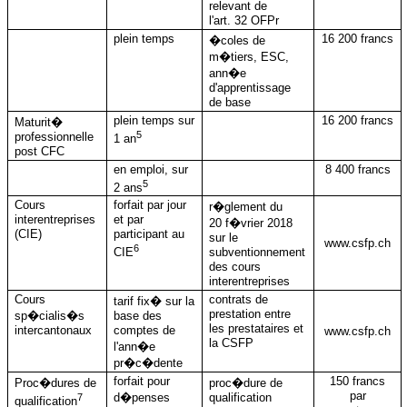
relevant de
l'art. 32 OFPr
plein temps
16 200 francs
�coles de
m�tiers, ESC,
ann�e
d'apprentissage
de base
plein temps sur
16 200 francs
Maturit�
5
professionnelle
1 an
post CFC
en emploi, sur
8 400 francs
5
2 ans
Cours
forfait par jour
r�glement du
interentreprises
et par
20 f�vrier 2018
(CIE)
participant au
sur le
www.csfp.ch
6
CIE
subventionnement
des cours
interentreprises
Cours
contrats de
tarif fix� sur la
prestation entre
sp�cialis�s
base des
les prestataires et
intercantonaux
comptes de
www.csfp.ch
la CSFP
l'ann�e
pr�c�dente
forfait pour
150 francs
Proc�dures de
proc�dure de
par
7
d�penses
qualification
qualification