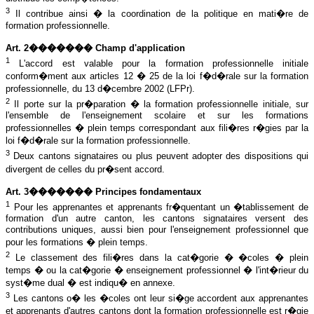
3
Il contribue ainsi � la coordination de la politique en mati�re de
formation professionnelle.
Art. 2������� Champ d'application
1
L
'accord est valable pour la formation professionnelle initiale
conform�ment aux articles 12 � 25 de la loi f�d�rale sur la formation
professionnelle, du 13 d�cembre 2002 (LFPr).
2
Il porte sur la pr�paration � la formation professionnelle initiale, sur
l'ensemble de l'enseignement scolaire et sur les formations
professionnelles � plein temps correspondant aux fili�res r�gies par la
loi f�d�rale sur la formation professionnelle.
3
Deux cantons signataires ou plus peuvent adopter des dispositions qui
divergent de celles du pr�sent accord.
Art. 3������� Principes fondamentaux
1
Pour les apprenantes et apprenants fr�quentant un �tablissement de
formation d'un autre canton, les cantons signataires versent des
contributions uniques, aussi bien pour l'enseignement professionnel que
pour les formations � plein temps.
2
Le classement des fili�res dans la cat�gorie � �coles � plein
temps � ou la cat�gorie � enseignement professionnel � l'int�rieur du
syst�me dual � est indiqu� en annexe.
3
Les cantons o� les �coles ont leur si�ge accordent aux apprenantes
et apprenants d'autres cantons dont la formation professionnelle est r�gie