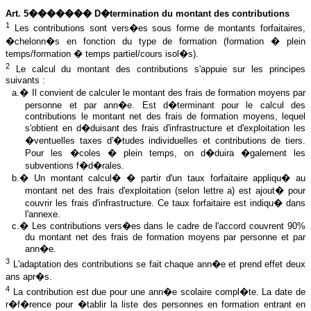
Art. 5������� D�termination du montant des contributions
1
Les contributions sont vers�es sous forme de montants forfaitaires,
�chelonn�s en fonction du type de formation (formation � plein
temps/formation � temps partiel/cours isol�s).
2
Le calcul du montant des contributions s'appuie sur les principes
suivants :
a.� Il convient de calculer le montant des frais de formation moyens par
personne et par ann�e. Est d�terminant pour le calcul des
contributions le montant net des frais de formation moyens, lequel
s'obtient en d�duisant des frais d'infrastructure et d'exploitation les
�ventuelles taxes d'�tudes individuelles et contributions de tiers.
Pour les �coles � plein temps, on d�duira �galement les
subventions f�d�rales.
b.� Un montant calcul� � partir d'un taux forfaitaire appliqu� au
montant net des frais d'exploitation (selon lettre a) est ajout� pour
couvrir les frais d'infrastructure. Ce taux forfaitaire est indiqu� dans
l'annexe.
c.� Les contributions vers�es dans le cadre de l'accord couvrent 90%
du montant net des frais de formation moyens par personne et par
ann�e.
3
L
'adaptation des contributions se fait chaque ann�e et prend effet deux
ans apr�s.
4
La contribution est due pour une ann�e scolaire compl�te. La date de
r�f�rence pour �tablir la liste des personnes en formation entrant en