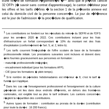
d'une fili�re de formation r�glement�e �
ainsi que le pr�voit l'article
32 OFPr (� savoir sans contrat d'apprentissage), le canton d�biteur pour
les offres et les tarifs d�finis � la section 1 de la pr�sente annexe est
celui du domicile civil de la personne concern�e. Le jour de r�f�rence
est le jour de l'admission � la proc�dure de qualification.
1
Les contributions se fondent sur les r�sultats du relev� du SEFRI et de l'OFS
pour les ann�es 2020 � 2022. Ces contributions incluent pour les frais
d'infrastructure un forfait correspondant � 10% du montant net des frais
d'exploitation (conform�ment � l'art. 5, al. 2, lettre b).
2
Les tarifs couvrent l'int�gralit� de l'offre scolaire de base de la formation
professionnelle initiale. Les prestations suivantes sont incluses et doivent donc
�tre fournies gracieusement aux personnes en formation :
- maturit� professionnelle int�gr�e;
- encadrement individuel (pour les formations AFP);
- CIE (pour les formations � plein temps).
3
Si le nombre de p�riodes hebdomadaires est inf�rieur � 8, c'est le tarif �
l'unit� qui s'applique.
4
Dans les cas o� l'enseignement professionnel et l'enseignement de la culture
g�n�rale ont lieu dans deux endroits diff�rents, en dehors des fronti�res
cantonales, est exigible tout au plus le tarif ordinaire. Les cantons concern�s
r�glent la r�partition des contributions.
5
Autres types de formation : contribution au prorata de la dur�e (contribution
pour toute la dur�e : 16 200 francs).