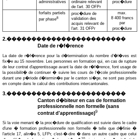
administratives
ordinaire relevant
proc�dure
de l'art. 30 OFPr
forfaits partiels
max.
proc�dure de
8
8 400 francs
validation des
par phase
par
acquis relevant de
l'art. 31 OFPr
proc�dure
2.������������������������
Date de r�f�rence
La date de r�f�rence pour la d�termination du nombre d'�l�ves est
fix�e au 15 novembre. Les personnes en formation qui, en cas de rupture
de leur contrat d'apprentissage avant la date de r�f�rence, font usage de
la possibilit� de continuer � suivre les cours de l'�cole professionnelle
durant une p�riode d�termin�e par le canton si�ge, ne sont pas prises
en compte dans le calcul des contributions intercantonales.
3.������������������������
Canton d�biteur en cas de formation
professionnelle non formelle (sans
9
contrat d'apprentissage)
Si la voie menant � la proc�dure de qualification est suivie dans le cadre
d'une � formation professionnelle non formelle � telle que d�finie �
l'article 17, alin�a 5, LFPr, c'est-�-dire � dans un autre cadre que celui
10