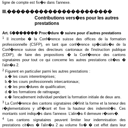
ligne de compte est fix�e dans l'annexe.
III.�����������������������
Contributions vers�es pour les autres
prestations
Art. 6������� Proc�dure � suivre pour d'autres prestations
1
Il incombe � la Conf�rence suisse des offices de la formation
professionnelle (CSFP), en tant que conf�rence sp�cialis�e de la
Conf�rence suisse des directeurs cantonaux de l'instruction publique
(CDIP), de faire des propositions � la Conf�rence des cantons
signataires pour tout ce qui concerne les autres prestations cit�es �
l'alin�a 2.
2
Figurent en particulier parmi les autres prestations :
a.� les cours interentreprises;
b.� les cours professionnels intercantonaux;
c.� les proc�dures de qualification;
d.� les formations de rattrapage;
e.� l'encadrement individuel pendant la formation initiale de deux ans.
3
La Conf�rence des cantons signataires d�finit la forme et la teneur des
r�glementations y aff�rant et fixe la hauteur des indemnit�s. Ces
montants sont indiqu�s dans l'annexe. L'alin�a 4 demeure r�serv�.
4
Les cantons signataires peuvent limiter leur indemnisation des
prestations cit�es � l'alin�a 2 au volume fix� � cet effet dans leur