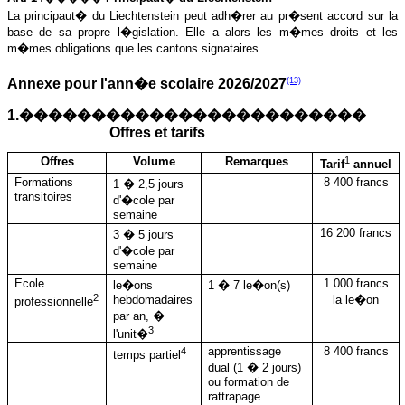
La principaut� du Liechtenstein peut adh�rer au pr�sent accord sur la
base de sa propre l�gislation. Elle a alors les m�mes droits et les
m�mes obligations que les cantons signataires.
(13)
Annexe pour l'ann�e scolaire 2026/2027
1.������������������������
Offres et tarifs
Offres
Volume
Remarques
1
Tarif
annuel
Formations
8 400 francs
1 � 2,5 jours
transitoires
d'�cole par
semaine
16 200 francs
3 � 5 jours
d'�cole par
semaine
Ecole
1 000 francs
le�ons
1 � 7 le�on(s)
2
hebdomadaires
la le�on
professionnelle
par an, �
3
l'unit�
4
apprentissage
8 400 francs
temps partiel
dual (1 � 2 jours)
ou formation de
rattrapage