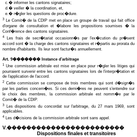
c.� informer les cantons signataires;
d.� veiller � la coordination, et,
e.� r�gler les questions de proc�dure.
3
Le Comit� de la CDIP met en place un groupe de travail qui fait office
d'organe de consultation et �labore les propositions soumises � la
Conf�rence des cantons signataires.
4
Les frais de secr�tariat occasionn�s par l'ex�cution du pr�sent
accord sont � la charge des cantons signataires et r�partis au prorata du
nombre d'habitants. Ils leur sont factur�s annuellement.
Art. 9������� Instance d'arbitrage
1
Une commission arbitrale est mise en place pour r�gler les litiges qui
pourraient survenir entre les cantons signataires lors de l'interpr�tation et
de l'application de l'accord.
2
Cette commission se compose de trois membres qui sont d�sign�s
par les parties concern�es. Si ces derni�res ne peuvent s'entendre sur
le choix des membres, la commission arbitrale est nomm�e par le
Comit� de la CDIP.
3
Les dispositions du concordat sur l'arbitrage, du 27 mars 1969, sont
applicables.
4
Les d�cisions de la commission arbitrale sont sans appel.
V.������������������������
Dispositions finales et transitoires