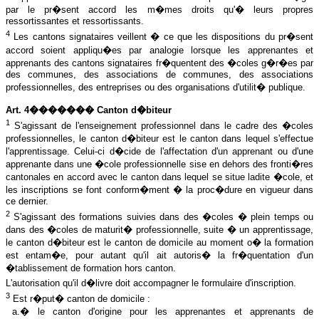
par le pr�sent accord les m�mes droits qu'� leurs propres
ressortissantes et ressortissants.
4
Les cantons signataires veillent � ce que les dispositions du pr�sent
accord soient appliqu�es par analogie lorsque les apprenantes et
apprenants des cantons signataires fr�quentent des �coles g�r�es par
des communes, des associations de communes, des associations
professionnelles, des entreprises ou des organisations d'utilit� publique.
Art. 4������� Canton d�biteur
1
S'agissant de l'enseignement professionnel dans le cadre des �coles
professionnelles, le canton d�biteur est le canton dans lequel s'effectue
l'apprentissage. Celui-ci d�cide de l'affectation d'un apprenant ou d'une
apprenante dans une �cole professionnelle sise en dehors des fronti�res
cantonales en accord avec le canton dans lequel se situe ladite �cole, et
les inscriptions se font conform�ment � la proc�dure en vigueur dans
ce dernier.
2
S'agissant des formations suivies dans des �coles � plein temps ou
dans des �coles de maturit� professionnelle, suite � un apprentissage,
le canton d�biteur est le canton de domicile au moment o� la formation
est entam�e, pour autant qu'il ait autoris� la fr�quentation d'un
�tablissement de formation hors canton.
L'autorisation qu'il d�livre doit accompagner le formulaire d'inscription.
3
Est r�put� canton de domicile :
a.� le canton d'origine pour les apprenantes et apprenants de